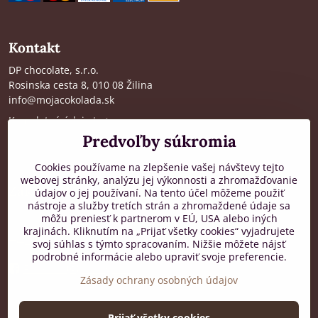
Kontakt
DP chocolate, s.r.o.
Rosinska cesta 8, 010 08 Žilina
info@mojacokolada.sk
Kompletné údaje tu
>
Predvoľby súkromia
O nás
|
Kde nás nájdete
Cookies používame na zlepšenie vašej návštevy tejto
webovej stránky, analýzu jej výkonnosti a zhromažďovanie
Zákaznícka podpora
údajov o jej používaní. Na tento účel môžeme použiť
nástroje a služby tretích strán a zhromaždené údaje sa
od 8:00 do 16:00, PO-PIA
môžu preniesť k partnerom v EÚ, USA alebo iných
krajinách. Kliknutím na „Prijať všetky cookies“ vyjadrujete
+421 917 436 795
svoj súhlas s týmto spracovaním. Nižšie môžete nájsť
podrobné informácie alebo upraviť svoje preferencie.
Facebook
Instagram
Zásady ochrany osobných údajov
Prijať všetky cookies