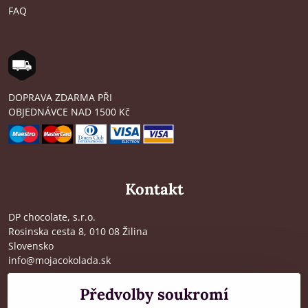
FAQ
DOPRAVA ZDARMA PŘI
OBJEDNÁVCE NAD 1500 Kč
Kontakt
DP chocolate, s.r.o.
Rosinska cesta 8, 010 08 Žilina
Slovensko
info@mojacokolada.sk
Kompletní údaje zde
>
Předvolby soukromí
O nás
|
Kde nás najdete