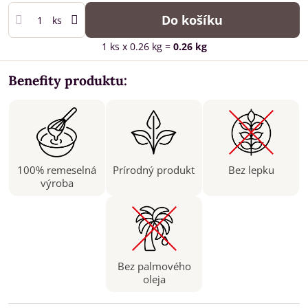
Do košíku
ks
1
ks
x 0.26 kg =
0.26
kg
Benefity produktu:
100% remeselná
Prírodný produkt
Bez lepku
výroba
Bez palmového
oleja