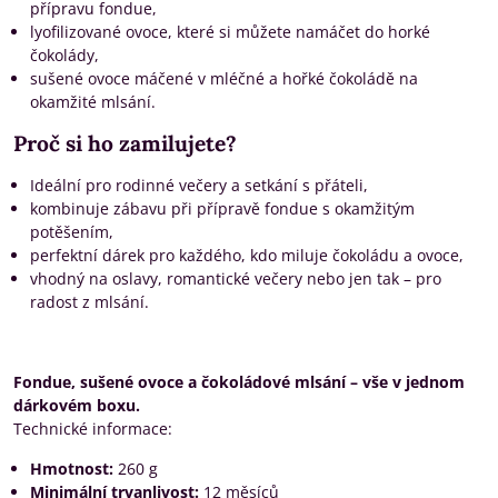
přípravu fondue,
lyofilizované ovoce, které si můžete namáčet do horké
čokolády,
sušené ovoce máčené v mléčné a hořké čokoládě na
okamžité mlsání.
Proč si ho zamilujete?
Ideální pro rodinné večery a setkání s přáteli,
kombinuje zábavu při přípravě fondue s okamžitým
potěšením,
perfektní dárek pro každého, kdo miluje čokoládu a ovoce,
vhodný na oslavy, romantické večery nebo jen tak – pro
radost z mlsání.
Fondue, sušené ovoce a čokoládové mlsání – vše v jednom
dárkovém boxu.
Technické informace:
Hmotnost:
260 g
Minimální trvanlivost:
12 měsíců