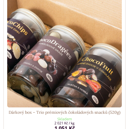
Dárkový box – Trio prémiových čokoládových snacků (520g)
Skladem
2 021 Kč
/ kg
1 051 Kč