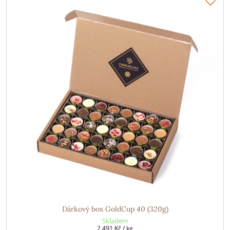
Dárkový box GoldCup 40 (320g)
Skladem
2 491 Kč
/ kg