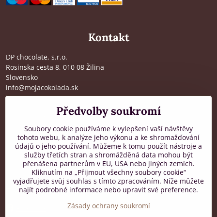
Kontakt
DP chocolate, s.r.o.
Rosinska cesta 8, 010 08 Žilina
Slovensko
info@mojacokolada.sk
Kompletní údaje zde
>
Předvolby soukromí
O nás
|
Kde nás najdete
Soubory cookie používáme k vylepšení vaší návštěvy
tohoto webu, k analýze jeho výkonu a ke shromažďování
údajů o jeho používání. Můžeme k tomu použít nástroje a
Zákaznická podpora
služby třetích stran a shromážděná data mohou být
přenášena partnerům v EU, USA nebo jiných zemích.
od 8:00 do 16:00, PO-PÁ
Kliknutím na „Přijmout všechny soubory cookie“
vyjadřujete svůj souhlas s tímto zpracováním. Níže můžete
+421 917 436 795
najít podrobné informace nebo upravit své preference.
Zásady ochrany soukromí
Facebook