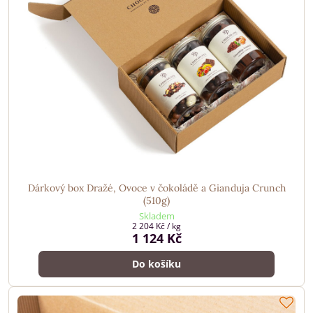
Dárkový box Dražé, Ovoce v čokoládě a Gianduja Crunch
(510g)
Skladem
2 204 Kč
/ kg
1 124 Kč
Do košíku