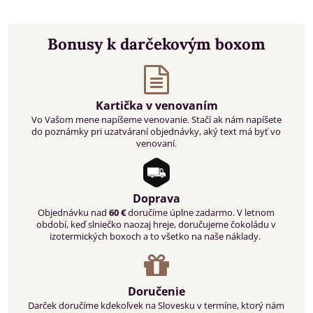
Bonusy k darčekovým boxom
Kartička v venovaním
Vo Vašom mene napíšeme venovanie. Stačí ak nám napíšete
do poznámky pri uzatváraní objednávky, aký text má byť vo
venovaní.
Doprava
Objednávku nad
60 €
doručíme úplne zadarmo. V letnom
období, keď slniečko naozaj hreje, doručujeme čokoládu v
izotermických boxoch a to všetko na naše náklady.
Doručenie
Darček doručíme kdekoľvek na Slovesku v termíne, ktorý nám