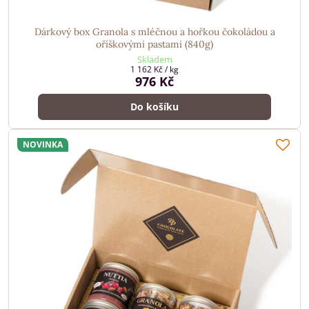
Dárkový box Granola s mléčnou a hořkou čokoládou a
oříškovými pastami (840g)
Skladem
1 162 Kč
/ kg
976 Kč
Do košíku
NOVINKA