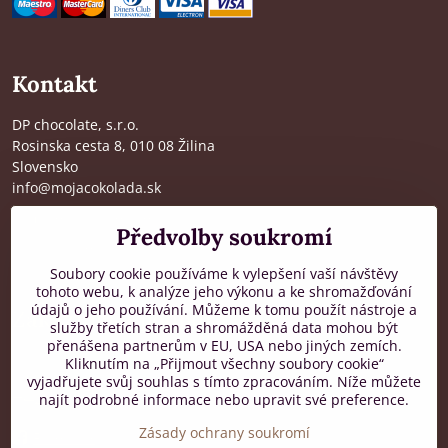
Kontakt
DP chocolate, s.r.o.
Rosinska cesta 8, 010 08 Žilina
Slovensko
info@mojacokolada.sk
Kompletní údaje zde
>
Předvolby soukromí
O nás
|
Kde nás najdete
Soubory cookie používáme k vylepšení vaší návštěvy
tohoto webu, k analýze jeho výkonu a ke shromažďování
údajů o jeho používání. Můžeme k tomu použít nástroje a
Zákaznická podpora
služby třetích stran a shromážděná data mohou být
přenášena partnerům v EU, USA nebo jiných zemích.
od 8:00 do 16:00, PO-PÁ
Kliknutím na „Přijmout všechny soubory cookie“
vyjadřujete svůj souhlas s tímto zpracováním. Níže můžete
+421 917 436 795
najít podrobné informace nebo upravit své preference.
Zásady ochrany soukromí
Facebook