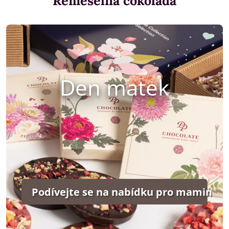
Remeselná čokoláda
Den matek
Podívejte se na nabídku pro maminky