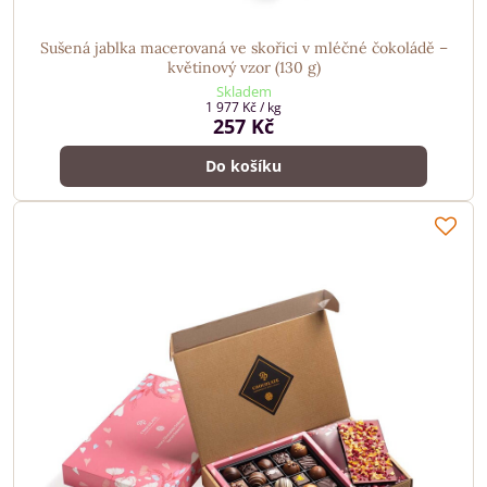
Sušená jablka macerovaná ve skořici v mléčné čokoládě –
květinový vzor (130 g)
Skladem
1 977 Kč
/ kg
257 Kč
Do košíku