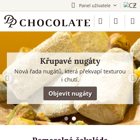
Panel uživatele
Tajemné zlaté košíčky
Křupavé nugáty
Nová řada nugátů, která překvapí texturou
Ganache, nugáty a ovocné tóny. V jedné
kolekci se skrývá víc než jen další bonbon.
i chutí.
Skryté poklady čekají
Objevit nugáty