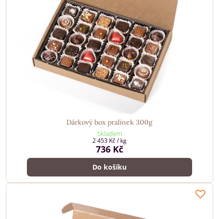
Dárkový box pralinek 300g
Skladem
2 453 Kč
/ kg
736 Kč
Do košíku