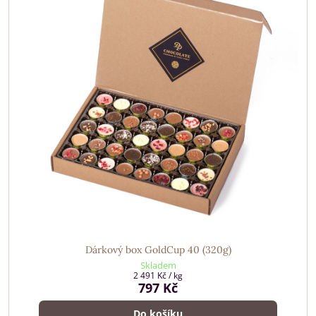
Dárkový box GoldCup 40 (320g)
Skladem
2 491 Kč
/ kg
797 Kč
Do košíku