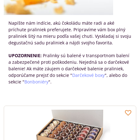
Napíšte nám indície, akú čokoládu máte radi a aké
príchute praliniek preferujete. Pripravíme vám box plný
praliniek šitý na mieru podľa vašej chuti. Vyskladaj si svoju
degustačnú sadu praliniek a nájdi svojho favorita.
UPOZORNENIE:
Pralinky sú balené v transportnom balení
a zabezpečené proti poškodeniu. Nejedná sa o darčekové
balenie! Ak máte záujem o darčekové balenie praliniek,
odporúčame prejsť do sekcie "
Darčekové boxy
", alebo do
sekcie "
Bonboniéry
".