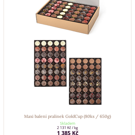
Maxi balení pralinek GoldCup (80ks / 650g)
Skladem
2 131 Kč
/ kg
1 385 Kč