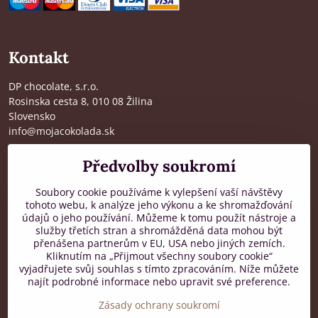
Kontakt
DP chocolate, s.r.o.
Rosinska cesta 8, 010 08 Žilina
Slovensko
info@mojacokolada.sk
Kompletní údaje zde
>
Předvolby soukromí
O nás
|
Kde nás najdete
Soubory cookie používáme k vylepšení vaší návštěvy
tohoto webu, k analýze jeho výkonu a ke shromažďování
údajů o jeho používání. Můžeme k tomu použít nástroje a
Zákaznická podpora
služby třetích stran a shromážděná data mohou být
přenášena partnerům v EU, USA nebo jiných zemích.
od 8:00 do 16:00, PO-PÁ
Kliknutím na „Přijmout všechny soubory cookie“
vyjadřujete svůj souhlas s tímto zpracováním. Níže můžete
+421 917 436 795
najít podrobné informace nebo upravit své preference.
Zásady ochrany soukromí
Facebook