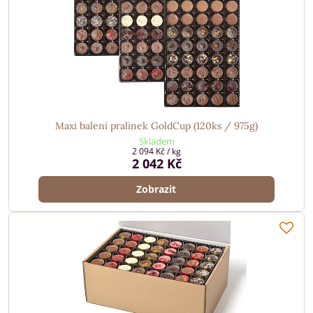
Maxi balení pralinek GoldCup (120ks / 975g)
Skladem
2 094 Kč
/ kg
2 042 Kč
Zobrazit