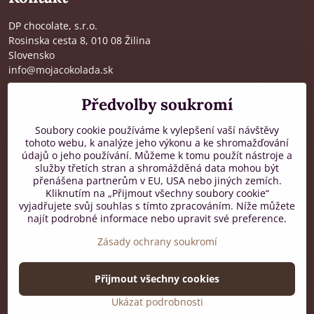
DP chocolate, s.r.o.
Rosinska cesta 8, 010 08 Žilina
Slovensko
info@mojacokolada.sk
Kompletní údaje zde
>
Předvolby soukromí
O nás
|
Kde nás najdete
Soubory cookie používáme k vylepšení vaší návštěvy
tohoto webu, k analýze jeho výkonu a ke shromažďování
údajů o jeho používání. Můžeme k tomu použít nástroje a
Zákaznická podpora
služby třetích stran a shromážděná data mohou být
přenášena partnerům v EU, USA nebo jiných zemích.
od 8:00 do 16:00, PO-PÁ
Kliknutím na „Přijmout všechny soubory cookie“
vyjadřujete svůj souhlas s tímto zpracováním. Níže můžete
+421 917 436 795
najít podrobné informace nebo upravit své preference.
Zásady ochrany soukromí
Facebook
Přijmout všechny cookies
©
2026
Copyright
Předvolby soukromí
Zásady ochrany soukromí
Ukázat podrobnosti