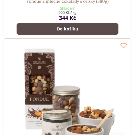
Fondue z mléčné čokolády s oříšky (380g)
Skladem
905 Kč
/ kg
344 Kč
Do košíku