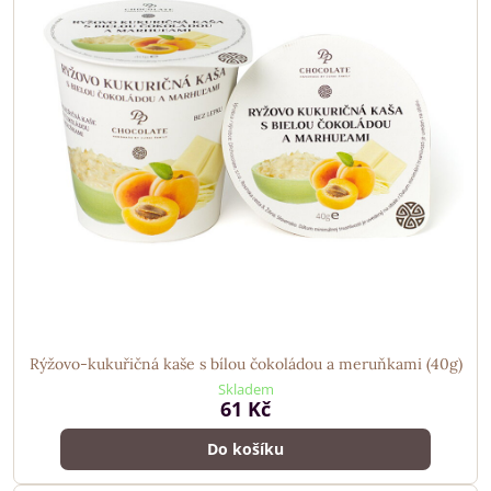
Rýžovo-kukuřičná kaše s bílou čokoládou a meruňkami (40g)
Skladem
61 Kč
Do košíku