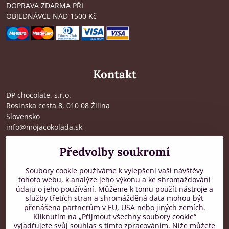
DOPRAVA ZDARMA PŘI
OBJEDNÁVCE NAD 1500 Kč
Kontakt
DP chocolate, s.r.o.
Rosinska cesta 8, 010 08 Žilina
Slovensko
info@mojacokolada.sk
Kompletní údaje zde
>
Předvolby soukromí
O nás
|
Kde nás najdete
Soubory cookie používáme k vylepšení vaší návštěvy
tohoto webu, k analýze jeho výkonu a ke shromažďování
údajů o jeho používání. Můžeme k tomu použít nástroje a
Zákaznická podpora
služby třetích stran a shromážděná data mohou být
přenášena partnerům v EU, USA nebo jiných zemích.
od 8:00 do 16:00, PO-PÁ
Kliknutím na „Přijmout všechny soubory cookie“
vyjadřujete svůj souhlas s tímto zpracováním. Níže můžete