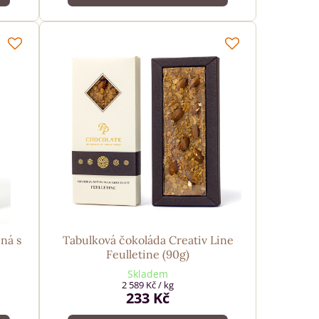
ná s
Tabulková čokoláda Creativ Line
Feulletine (90g)
Skladem
2 589 Kč
/ kg
233 Kč