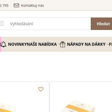
6 795
Kontaktuj nás
Hledat
K
NOVINKY
NAŠE NABÍDKA
NÁPADY NA DÁRKY
F