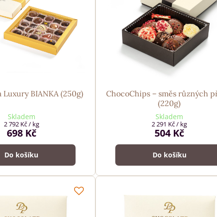
 Luxury BIANKA (250g)
ChocoChips – směs různých p
(220g)
Skladem
Skladem
2 792 Kč
/ kg
2 291 Kč
/ kg
698 Kč
504 Kč
Do košíku
Do košíku