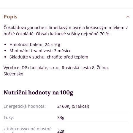
Popis
Čokoládová ganache s limetkovým pyré a kokosovým mlékem v
hořké čokoládě. Obsah kakaové sušiny nejméně 70 %.
Hmotnost balení: 24 × 9 g
Minimální trvanlivost: 3 měsíce
Skladujte v suchu, chraňte před teplem
Výrobce: DP chocolate, s.r.o., Rosinská cesta 8, Žilina,
Slovensko
Nutriční hodnoty na 100g
Energetická hodnota:
2160Kj (516kcal)
Tuky:
33g
z toho nasycené mastné
22g