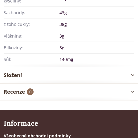
kyseliny:
Sacharidy:
43g
z toho cukry:
38g
Vláknina:
3g
Bílkoviny:
5g
Sůl:
140mg
Složení
Recenze
0
Informace
Všeobecné obchodní podmínky