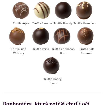
Truffla Arjek
Truffla Banana
Truffla Brandy
Truffla Hazelnut
Truffla Irish
Truffla Porto
Truffla Caribbean
Truffla Salt
Whiskey
Rum
Caramel
Truffla Honey
Liquer
Bonboniéra, která potěší chuť i oči