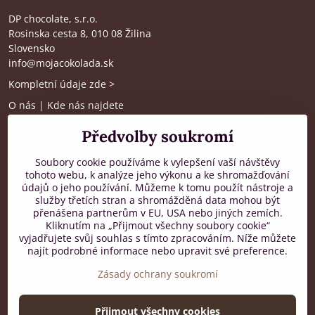
DP chocolate, s.r.o.
Rosinska cesta 8, 010 08 Žilina
Slovensko
info@mojacokolada.sk
Kompletní údaje zde
>
O nás
|
Kde nás najdete
Předvolby soukromí
Zákaznická podpora
Soubory cookie používáme k vylepšení vaší návštěvy
tohoto webu, k analýze jeho výkonu a ke shromažďování
od 8:00 do 16:00, PO-PÁ
údajů o jeho používání. Můžeme k tomu použít nástroje a
služby třetích stran a shromážděná data mohou být
+421 917 436 795
přenášena partnerům v EU, USA nebo jiných zemích.
Kliknutím na „Přijmout všechny soubory cookie“
vyjadřujete svůj souhlas s tímto zpracováním. Níže můžete
Facebook
najít podrobné informace nebo upravit své preference.
Zásady ochrany soukromí
©
2026
Copyright
Předvolby soukromí
Zásady ochrany soukromí
Přijmout všechny cookies