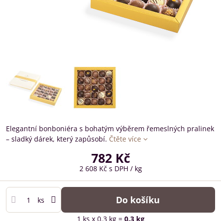
Elegantní bonboniéra s bohatým výběrem řemeslných pralinek
– sladký dárek, který zapůsobí.
Čtěte více
782 Kč
2 608 Kč
s DPH
/ kg
Do košíku
ks
1
ks
x 0.3 kg =
0.3
kg