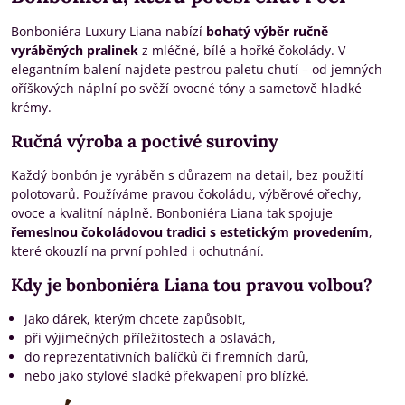
Bonboniéra Luxury Liana nabízí
bohatý výběr ručně
vyráběných pralinek
z mléčné, bílé a hořké čokolády. V
elegantním balení najdete pestrou paletu chutí – od jemných
oříškových náplní po svěží ovocné tóny a sametově hladké
krémy.
Ručná výroba a poctivé suroviny
Každý bonbón je vyráběn s důrazem na detail, bez použití
polotovarů. Používáme pravou čokoládu, výběrové ořechy,
ovoce a kvalitní náplně. Bonboniéra Liana tak spojuje
řemeslnou čokoládovou tradici s estetickým provedením
,
které okouzlí na první pohled i ochutnání.
Kdy je bonboniéra Liana tou pravou volbou?
jako dárek, kterým chcete zapůsobit,
při výjimečných příležitostech a oslavách,
do reprezentativních balíčků či firemních darů,
nebo jako stylové sladké překvapení pro blízké.