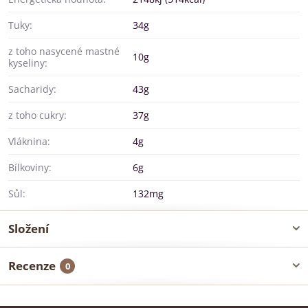
Tuky:
34g
z toho nasycené mastné
10g
kyseliny:
Sacharidy:
43g
z toho cukry:
37g
Vláknina:
4g
Bílkoviny:
6g
Sůl:
132mg
Složení
Recenze
0