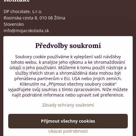
DP chocolate, s.r.o.
Rosinska cesta 8, 010 08 Žilina
Slovensko
info@mojacokolada.sk
Kompletní údaje zde
>
Předvolby soukromí
O nás
|
Kde nás najdete
Soubory cookie používáme k vylepšení vaší návštěvy
tohoto webu, k analýze jeho výkonu a ke shromažďování
údajů o jeho používání. Můžeme k tomu použít nástroje a
Zákaznická podpora
služby třetích stran a shromážděná data mohou být
přenášena partnerům v EU, USA nebo jiných zemích.
od 8:00 do 16:00, PO-PÁ
Kliknutím na „Přijmout všechny soubory cookie“
vyjadřujete svůj souhlas s tímto zpracováním. Níže můžete
+421 917 436 795
najít podrobné informace nebo upravit své preference.
Zásady ochrany soukromí
Facebook
Přijmout všechny cookies
©
2026
Copyright
Předvolby soukromí
Zásady ochrany soukromí
Ukázat podrobnosti