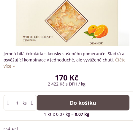
Jemná bílá čokoláda s kousky sušeného pomeranče. Sladká a
osvěžující kombinace v jednoduché, ale vyvážené chuti.
Čtěte
více
170 Kč
2 422 Kč
s DPH
/ kg
Do košíku
ks
1
ks
x 0.07 kg =
0.07
kg
ssdfdsf