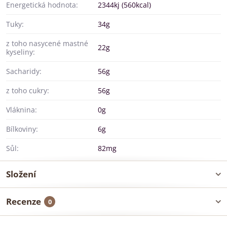
Energetická hodnota:
2344kj (560kcal)
Tuky:
34g
z toho nasycené mastné
22g
kyseliny:
Sacharidy:
56g
z toho cukry:
56g
Vláknina:
0g
Bílkoviny:
6g
Sůl:
82mg
Složení
Recenze
0