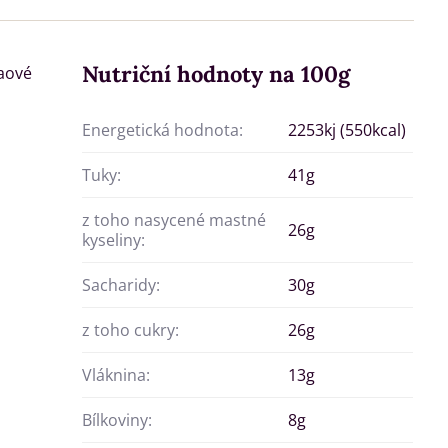
Nutriční hodnoty na 100g
aové
Energetická hodnota:
2253kj (550kcal)
Tuky:
41g
z toho nasycené mastné
26g
kyseliny:
Sacharidy:
30g
z toho cukry:
26g
Vláknina:
13g
Bílkoviny:
8g