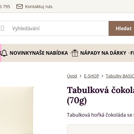
6 795
Kontaktuj nás
Hledat
K
NOVINKY
NAŠE NABÍDKA
NÁPADY NA DÁRKY
F
Úvod
E-SHOP
Tabulky BASI
Tabulková čokol
(70g)
Tabulková hořká čokoláda se