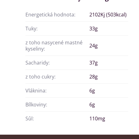
Energetická hodnota:
2102Kj (503kcal)
Tuky:
33g
z toho nasycené mastné
24g
kyseliny:
Sacharidy:
37g
z toho cukry:
28g
Vláknina:
6g
Bílkoviny:
6g
Sůl:
110mg