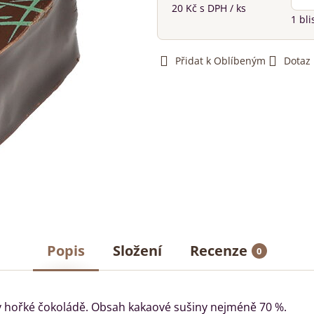
20 Kč
s DPH
/ ks
1
bli
Přidat k Oblíbeným
Dotaz
Popis
Složení
Recenze
0
v hořké čokoládě. Obsah kakaové sušiny nejméně 70 %.