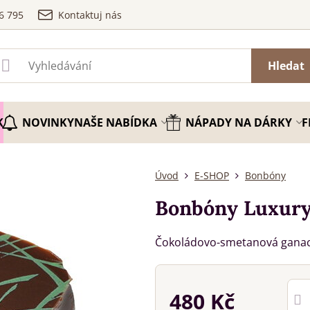
6 795
Kontaktuj nás
Hledat
K
NOVINKY
NAŠE NABÍDKA
NÁPADY NA DÁRKY
F
Úvod
E-SHOP
Bonbóny
Bonbóny Luxury
Čokoládovo-smetanová ganach
480 Kč