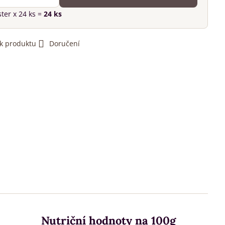
ster
x 24 ks =
24
ks
 k produktu
Doručení
Nutriční hodnoty na 100g