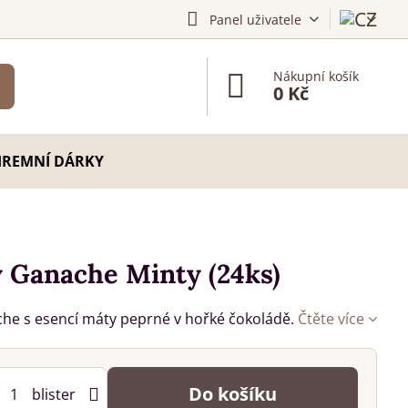
Panel uživatele
Nákupní košík
0 Kč
IREMNÍ DÁRKY
 Ganache Minty (24ks)
e s esencí máty peprné v hořké čokoládě.
Čtěte více
Do košíku
blister