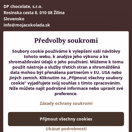
DP chocolate, s.r.o.
Rosinska cesta 8, 010 08 Žilina
Slovensko
info@mojacokolada.sk
Kompletní údaje zde
>
Předvolby soukromí
O nás
|
Kde nás najdete
Soubory cookie používáme k vylepšení vaší návštěvy
tohoto webu, k analýze jeho výkonu a ke
shromažďování údajů o jeho používání. Můžeme k tomu
Zákaznická podpora
použít nástroje a služby třetích stran a shromážděná
data mohou být přenášena partnerům v EU, USA nebo
od 8:00 do 16:00, PO-PÁ
jiných zemích. Kliknutím na „Přijmout všechny soubory
cookie“ vyjadřujete svůj souhlas s tímto zpracováním.
+421 917 436 795
Níže můžete najít podrobné informace nebo upravit své
preference.
Facebook
Zásady ochrany soukromí
Přijmout všechny cookies
©
2026
Copyright
Předvolby soukromí
Zásady ochrany soukromí
Ukázat podrobnosti