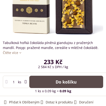
Tabulková hořká čokoláda plněná giandujou z pražených
mandlí. Posyp: pražené mandle, cereálie v mléčné čokoládě.
Čtěte více
233 Kč
2 584 Kč
s DPH
/ kg
Do košíku
ks
1
ks
x 0.09 kg =
0.09
kg
Přidat k Oblíbeným
Dotaz k produktu
Doručení