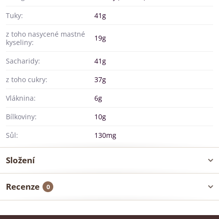
Tuky:
41g
z toho nasycené mastné
19g
kyseliny:
Sacharidy:
41g
z toho cukry:
37g
Vláknina:
6g
Bílkoviny:
10g
Sůl:
130mg
Složení
Recenze
0