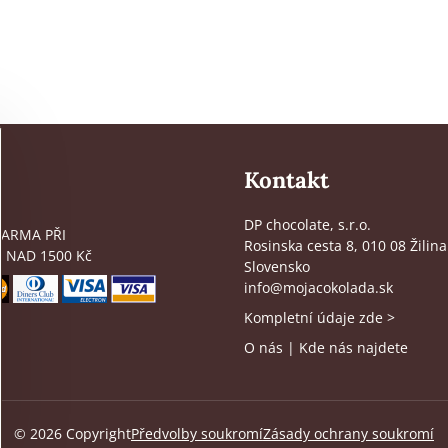
Kontakt
DP chocolate, s.r.o.
ARMA PŘI
Rosinska cesta 8, 010 08 Žilina
 NAD 1500 Kč
Slovensko
info@mojacokolada.sk
Kompletní údaje zde
>
O nás
|
Kde nás najdete
©
2026
Copyright
Předvolby soukromí
Zásady ochrany soukromí