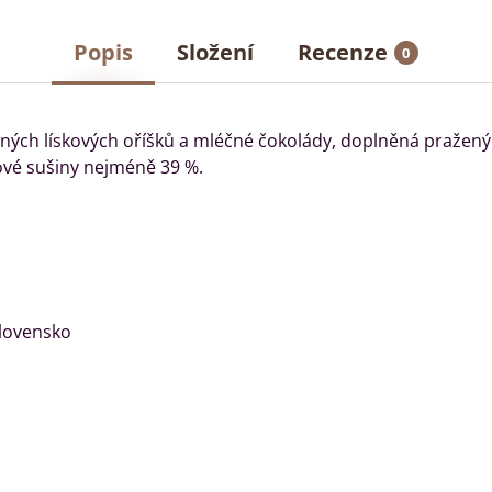
Popis
Složení
Recenze
0
ných lískových oříšků a mléčné čokolády, doplněná pražen
ové sušiny nejméně 39 %.
Slovensko