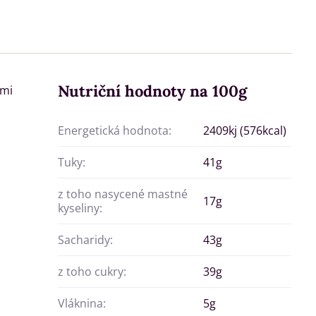
Nutriční hodnoty na 100g
ými
Energetická hodnota:
2409kj (576kcal)
Tuky:
41g
z toho nasycené mastné
17g
kyseliny:
Sacharidy:
43g
z toho cukry:
39g
Vláknina:
5g