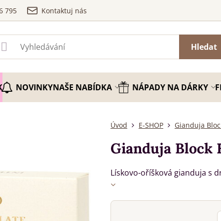
6 795
Kontaktuj nás
Hledat
K
NOVINKY
NAŠE NABÍDKA
NÁPADY NA DÁRKY
F
Úvod
E-SHOP
Gianduja Bloc
Gianduja Block 
Lískovo-oříšková gianduja s 