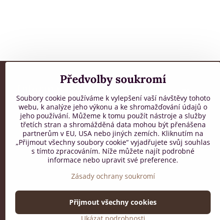
Předvolby soukromí
Informace
Soubory cookie používáme k vylepšení vaší návštěvy tohoto
webu, k analýze jeho výkonu a ke shromažďování údajů o
Všeobecné obchodní podmínky
DOPRAVA ZD
jeho používání. Můžeme k tomu použít nástroje a služby
Zpracování osobních údajů
třetích stran a shromážděná data mohou být přenášena
OBJEDNÁVCE
Reklamační řád
partnerům v EU, USA nebo jiných zemích. Kliknutím na
Mapa stránek
„Přijmout všechny soubory cookie“ vyjadřujete svůj souhlas
s tímto zpracováním. Níže můžete najít podrobné
FAQ
informace nebo upravit své preference.
Zásady ochrany soukromí
Přijmout všechny cookies
Ukázat podrobnosti