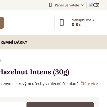
Panel uživatele
Nákupní košík
0 Kč
IREMNÍ DÁRKY
k
Hazelnut Intens (30g)
drcenými lískovými ořechy v mléčné čokoládě.
Čtěte více