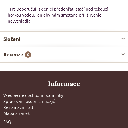
TIP:
Doporučuji sklenici předehřát, stačí pod tekoucí
horkou vodou. Jen aby nám smetana příliš rychle
nevychladla.
Složení
Recenze
0
Informace
Všeobecné obchodní podmínky
Zpracování osobních údajů
Reklamační řád
Mapa stránek
FAQ