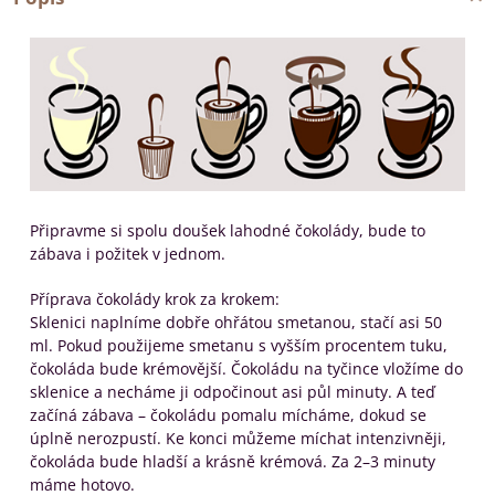
Připravme si spolu doušek lahodné čokolády, bude to
zábava i požitek v jednom.
Příprava čokolády krok za krokem:
Sklenici naplníme dobře ohřátou smetanou, stačí asi 50
ml. Pokud použijeme smetanu s vyšším procentem tuku,
čokoláda bude krémovější. Čokoládu na tyčince vložíme do
sklenice a necháme ji odpočinout asi půl minuty. A teď
začíná zábava – čokoládu pomalu mícháme, dokud se
úplně nerozpustí. Ke konci můžeme míchat intenzivněji,
čokoláda bude hladší a krásně krémová. Za 2–3 minuty
máme hotovo.