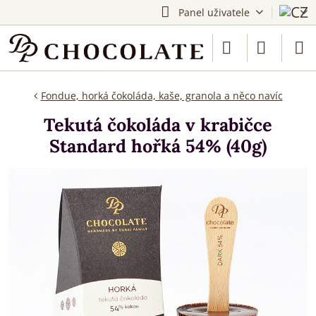
Panel uživatele
Fondue, horká čokoláda, kaše, granola a něco navíc
Tekutá čokoláda v krabičce
Standard hořká 54% (40g)