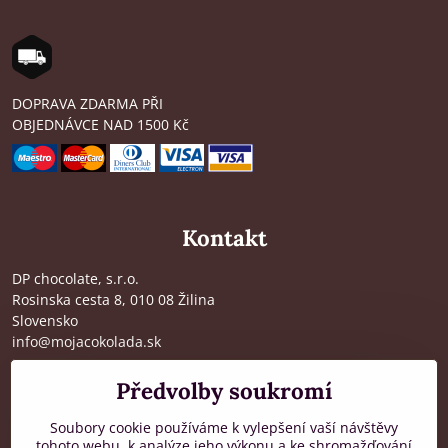
DOPRAVA ZDARMA PŘI
OBJEDNÁVCE NAD 1500 Kč
Kontakt
DP chocolate, s.r.o.
Rosinska cesta 8, 010 08 Žilina
Slovensko
info@mojacokolada.sk
Kompletní údaje zde
>
Předvolby soukromí
O nás
|
Kde nás najdete
Soubory cookie používáme k vylepšení vaší návštěvy
tohoto webu, k analýze jeho výkonu a ke shromažďování