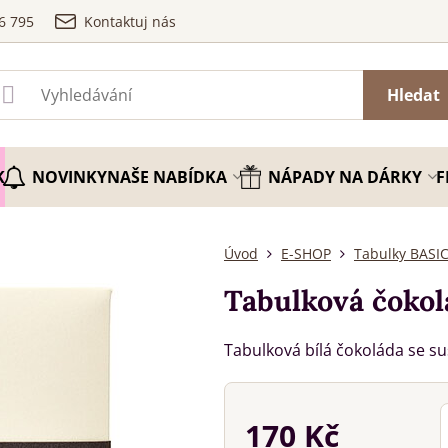
6 795
Kontaktuj nás
Hledat
K
NOVINKY
NAŠE NABÍDKA
NÁPADY NA DÁRKY
F
Úvod
E-SHOP
Tabulky BASI
Tabulková čokolá
Tabulková bílá čokoláda se s
170 Kč