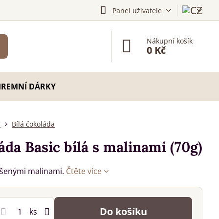
Panel uživatele
Nákupní košík
0 Kč
IREMNÍ DÁRKY
C
Bílá čokoláda
da Basic bílá s malinami (70g)
ušenými malinami.
Čtěte více
Do košíku
ks