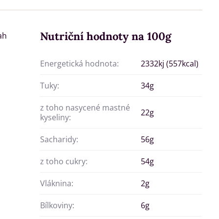
Nutriční hodnoty na 100g
ah
Energetická hodnota:
2332kj (557kcal)
Tuky:
34g
z toho nasycené mastné
22g
kyseliny:
Sacharidy:
56g
z toho cukry:
54g
Vláknina:
2g
Bílkoviny:
6g