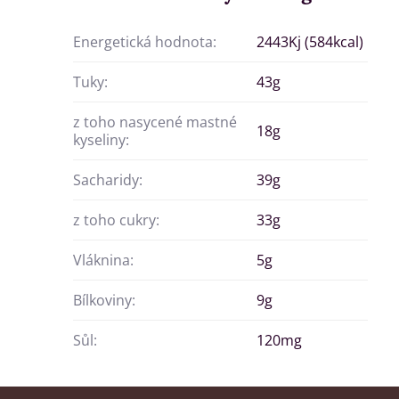
Energetická hodnota:
2443Kj (584kcal)
Tuky:
43g
z toho nasycené mastné
18g
kyseliny:
Sacharidy:
39g
z toho cukry:
33g
Vláknina:
5g
Bílkoviny:
9g
Sůl:
120mg