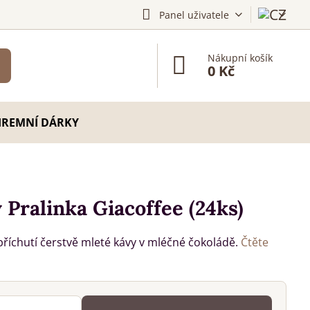
Panel uživatele
Nákupní košík
0 Kč
IREMNÍ DÁRKY
Pralinka Giacoffee (24ks)
 příchutí čerstvě mleté kávy v mléčné čokoládě.
Čtěte