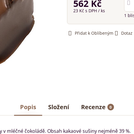
562 Kč
23 Kč
s DPH
/ ks
1
bli
Přidat k Oblíbeným
Dotaz
Popis
Složení
Recenze
0
ávy v mléčné čokoládě. Obsah kakaové sušiny nejméně 39 %.