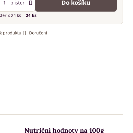
Do košíku
blister
ster
x 24 ks =
24
ks
 k produktu
Doručení
Nutriční hodnoty na 100g