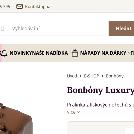
6 795
Kontaktuj nás
Hledat
K
NOVINKY
NAŠE NABÍDKA
NÁPADY NA DÁRKY
F
Úvod
E-SHOP
Bonbóny
Bonbóny Luxury 
Pralinka z lískových ořechů s
více