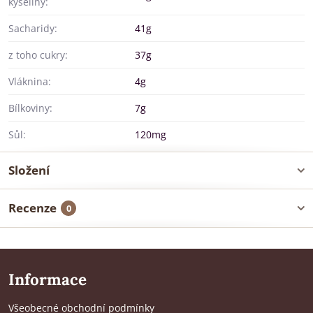
kyseliny:
Sacharidy:
41g
z toho cukry:
37g
Vláknina:
4g
Bílkoviny:
7g
Sůl:
120mg
Složení
Recenze
0
Informace
Všeobecné obchodní podmínky