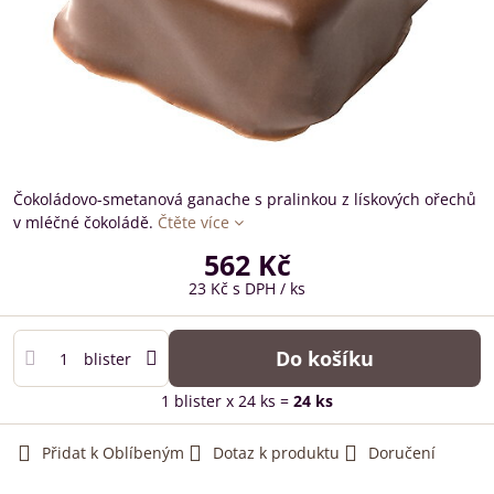
Čokoládovo-smetanová ganache s pralinkou z lískových ořechů
v mléčné čokoládě.
Čtěte více
562 Kč
23 Kč
s DPH
/ ks
Do košíku
blister
1
blister
x 24 ks =
24
ks
Přidat k Oblíbeným
Dotaz k produktu
Doručení