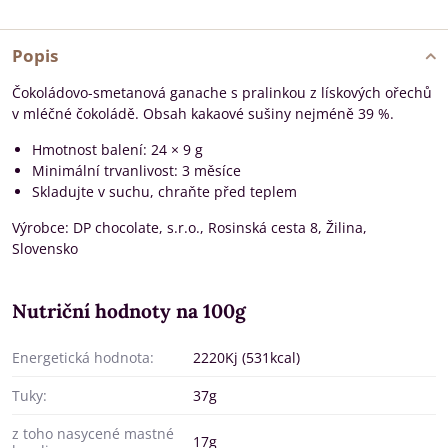
Popis
Čokoládovo-smetanová ganache s pralinkou z lískových ořechů
v mléčné čokoládě. Obsah kakaové sušiny nejméně 39 %.
Hmotnost balení: 24 × 9 g
Minimální trvanlivost: 3 měsíce
Skladujte v suchu, chraňte před teplem
Výrobce: DP chocolate, s.r.o., Rosinská cesta 8, Žilina,
Slovensko
Nutriční hodnoty na 100g
Energetická hodnota:
2220Kj (531kcal)
Tuky:
37g
z toho nasycené mastné
17g