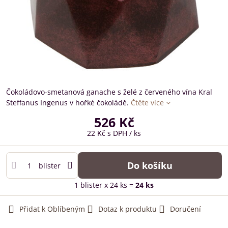
Čokoládovo-smetanová ganache s želé z červeného vína Kral
Steffanus Ingenus v hořké čokoládě.
Čtěte více
526 Kč
22 Kč
s DPH
/ ks
Do košíku
blister
1
blister
x 24 ks =
24
ks
Přidat k Oblíbeným
Dotaz k produktu
Doručení