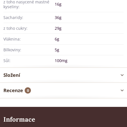
z toho nasycené mastné
16g
kyseliny:
Sacharidy:
36g
z toho cukry:
29g
Vláknina:
6g
Bílkoviny:
5g
Sůl:
100mg
Složení
Recenze
0
Informace