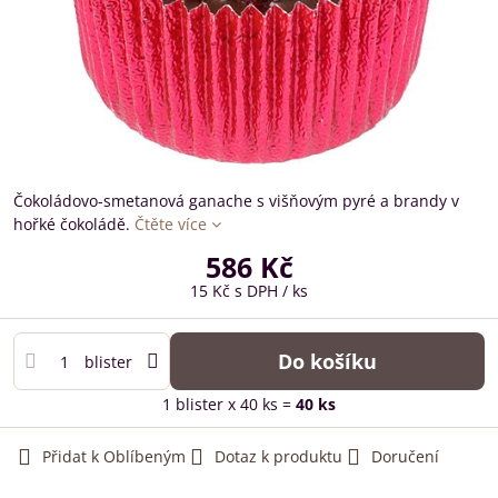
Čokoládovo-smetanová ganache s višňovým pyré a brandy v
hořké čokoládě.
Čtěte více
586 Kč
15 Kč
s DPH
/ ks
Do košíku
blister
1
blister
x 40 ks =
40
ks
Přidat k Oblíbeným
Dotaz k produktu
Doručení