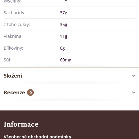
kyseliny:
Sacharidy:
37g
z toho cukry:
35g
Vláknina:
11g
Bílkoviny:
6g
Sůl:
60mg
Složení
Recenze
0
Informace
Všeobecné obchodní podmínky