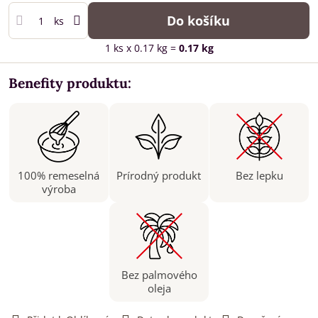
Do košíku
ks
1
ks
x 0.17 kg =
0.17
kg
Benefity produktu:
100% remeselná
Prírodný produkt
Bez lepku
výroba
Bez palmového
oleja