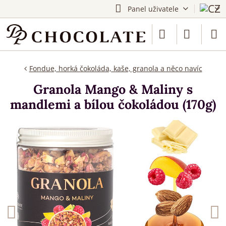
Panel uživatele
Fondue, horká čokoláda, kaše, granola a něco navíc
Granola Mango & Maliny s
mandlemi a bílou čokoládou (170g)