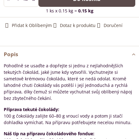
1
ks
x 0.15 kg =
0.15
kg
Přidat k Oblíbeným
Dotaz k produktu
Doručení
Popis
Pohodlně se usaďte a dopřejte si jednu z nejlahodnějších
tekutých čokolád, jaké jsme kdy vytvořili. Vychutnejte si
sametově krémovou čokoládu, které se nedá odolat. Kromě
lahodné chuti čokolády vás potěší i její jednoduchá a rychlá
příprava, díky čemuž si můžete vychutnat svůj oblíbený nápoj
bez zbytečného čekání.
Příprava tekuté čokolády:
100 g čokolády zalijte 60–80 g vroucí vody a potom ji stačí
dohladka vymíchat. Na přípravu potřebujete necelou minutu.
Náš tip na přípravu čokoládového fondue: