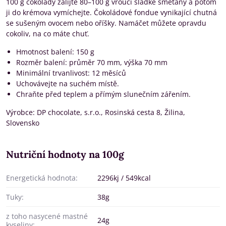
100 g čokolády zalijte 80–100 g vroucí sladké smetany a potom
ji do krémova vymíchejte. Čokoládové fondue vynikající chutná
se sušeným ovocem nebo oříšky. Namáčet můžete opravdu
cokoliv, na co máte chuť.
Hmotnost balení: 150 g
Rozměr balení: průměr 70 mm, výška 70 mm
Minimální trvanlivost: 12 měsíců
Uchovávejte na suchém místě.
Chraňte před teplem a přímým slunečním zářením.
Výrobce: DP chocolate, s.r.o., Rosinská cesta 8, Žilina,
Slovensko
Nutriční hodnoty na 100g
Energetická hodnota:
2296kj / 549kcal
Tuky:
38g
z toho nasycené mastné
24g
kyseliny: