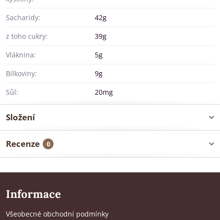
Sacharidy:
42g
z toho cukry:
39g
Vláknina:
5g
Bílkoviny:
9g
Sůl:
20mg
Složení
Recenze
0
Informace
Všeobecné obchodní podmínky