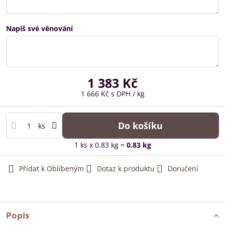
Napiš své věnování
1 383 Kč
1 666 Kč
s DPH
/ kg
Do košíku
ks
1
ks
x 0.83 kg =
0.83
kg
Přidat k Oblíbeným
Dotaz k produktu
Doručení
Popis