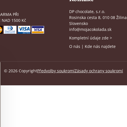
DP chocolate, s.r.o.
ARMA PŘI
Rosinska cesta 8, 010 08 Žilina
 NAD 1500 Kč
Slovensko
info@mojacokolada.sk
Kompletní údaje zde
>
O nás
|
Kde nás najdete
©
2026
Copyright
Předvolby soukromí
Zásady ochrany soukromí