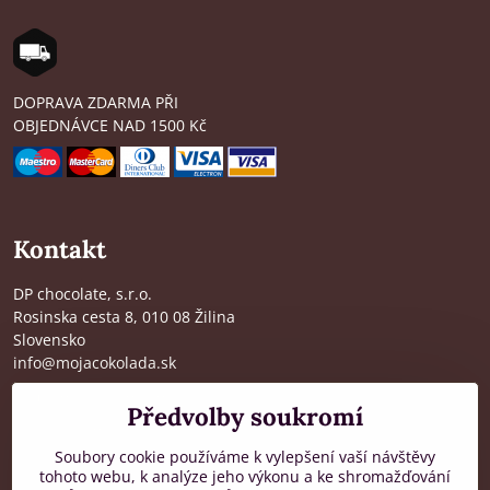
DOPRAVA ZDARMA PŘI
OBJEDNÁVCE NAD 1500 Kč
Kontakt
DP chocolate, s.r.o.
Rosinska cesta 8, 010 08 Žilina
Slovensko
info@mojacokolada.sk
Kompletní údaje zde
>
Předvolby soukromí
O nás
|
Kde nás najdete
Soubory cookie používáme k vylepšení vaší návštěvy
tohoto webu, k analýze jeho výkonu a ke shromažďování