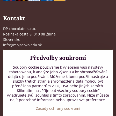
Kontakt
DP chocolate, s.r.o.
Rosinska cesta 8, 010 08 Žilina
Slovensko
info@mojacokolada.sk
Kompletní údaje zde
>
Předvolby soukromí
O nás
|
Kde nás najdete
Soubory cookie používáme k vylepšení vaší návštěvy
tohoto webu, k analýze jeho výkonu a ke shromažďování
údajů o jeho používání. Můžeme k tomu použít nástroje a
Zákaznická podpora
služby třetích stran a shromážděná data mohou být
přenášena partnerům v EU, USA nebo jiných zemích.
od 8:00 do 16:00, PO-PÁ
Kliknutím na „Přijmout všechny soubory cookie“
vyjadřujete svůj souhlas s tímto zpracováním. Níže můžete
+421 917 436 795
najít podrobné informace nebo upravit své preference.
Zásady ochrany soukromí
Facebook