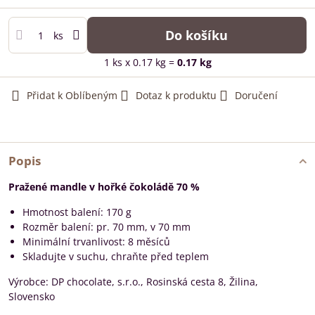
Do košíku
ks
1
ks
x 0.17 kg =
0.17
kg
Přidat k Oblíbeným
Dotaz k produktu
Doručení
Popis
Pražené mandle v hořké čokoládě 70 %
Hmotnost balení: 170 g
Rozměr balení: pr. 70 mm, v 70 mm
Minimální trvanlivost: 8 měsíců
Skladujte v suchu, chraňte před teplem
Výrobce: DP chocolate, s.r.o., Rosinská cesta 8, Žilina,
Slovensko