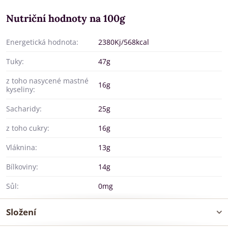
Nutriční hodnoty na 100g
Energetická hodnota:
2380Kj/568kcal
Tuky:
47g
z toho nasycené mastné
16g
kyseliny:
Sacharidy:
25g
z toho cukry:
16g
Vláknina:
13g
Bílkoviny:
14g
Sůl:
0mg
Složení