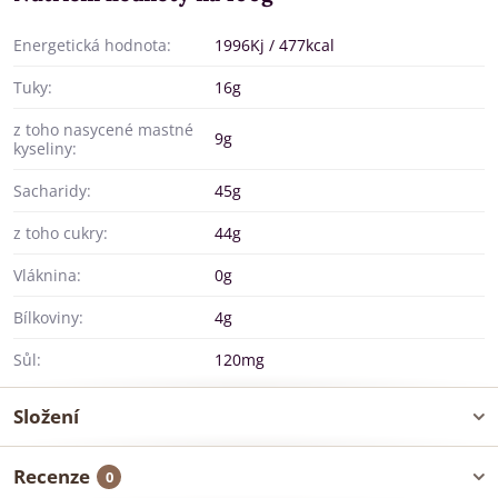
Energetická hodnota:
1996Kj / 477kcal
Tuky:
16g
z toho nasycené mastné
9g
kyseliny:
Sacharidy:
45g
z toho cukry:
44g
Vláknina:
0g
Bílkoviny:
4g
Sůl:
120mg
Složení
Recenze
0