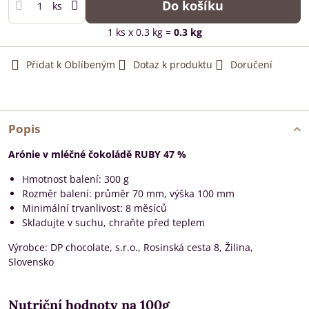
Do košíku
ks
1
ks
x 0.3 kg =
0.3
kg
Přidat k Oblíbeným
Dotaz k produktu
Doručení
Popis
Arónie v mléčné čokoládě RUBY 47 %
Hmotnost balení: 300 g
Rozměr balení: průměr 70 mm, výška 100 mm
Minimální trvanlivost: 8 měsíců
Skladujte v suchu, chraňte před teplem
Výrobce: DP chocolate, s.r.o., Rosinská cesta 8, Žilina,
Slovensko
Nutriční hodnoty na 100g