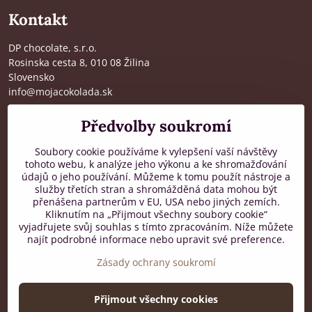
Kontakt
DP chocolate, s.r.o.
Rosinska cesta 8, 010 08 Žilina
Slovensko
info@mojacokolada.sk
Kompletní údaje zde
>
Předvolby soukromí
O nás
|
Kde nás najdete
Soubory cookie používáme k vylepšení vaší návštěvy
tohoto webu, k analýze jeho výkonu a ke shromažďování
údajů o jeho používání. Můžeme k tomu použít nástroje a
Zákaznická podpora
služby třetích stran a shromážděná data mohou být
přenášena partnerům v EU, USA nebo jiných zemích.
od 8:00 do 16:00, PO-PÁ
Kliknutím na „Přijmout všechny soubory cookie“
vyjadřujete svůj souhlas s tímto zpracováním. Níže můžete
+421 917 436 795
najít podrobné informace nebo upravit své preference.
Zásady ochrany soukromí
Facebook
Přijmout všechny cookies