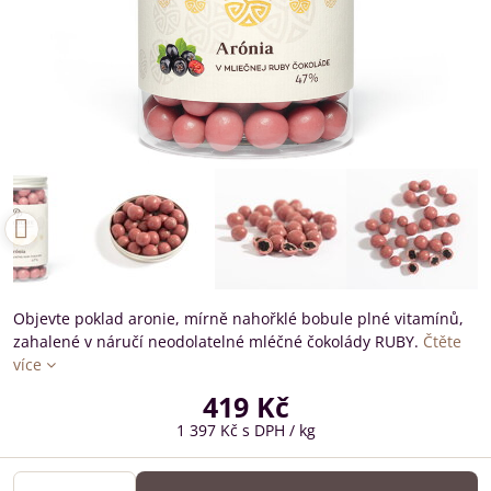
Objevte poklad aronie, mírně nahořklé bobule plné vitamínů,
zahalené v náručí neodolatelné mléčné čokolády RUBY.
Čtěte
více
419 Kč
1 397 Kč
s DPH
/ kg