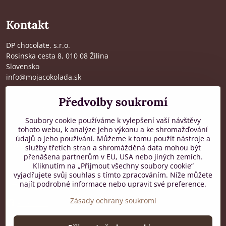
Kontakt
DP chocolate, s.r.o.
Rosinska cesta 8, 010 08 Žilina
Slovensko
info@mojacokolada.sk
Kompletní údaje zde
>
Předvolby soukromí
O nás
|
Kde nás najdete
Soubory cookie používáme k vylepšení vaší návštěvy
tohoto webu, k analýze jeho výkonu a ke shromažďování
údajů o jeho používání. Můžeme k tomu použít nástroje a
Zákaznická podpora
služby třetích stran a shromážděná data mohou být
přenášena partnerům v EU, USA nebo jiných zemích.
od 8:00 do 16:00, PO-PÁ
Kliknutím na „Přijmout všechny soubory cookie“
vyjadřujete svůj souhlas s tímto zpracováním. Níže můžete
+421 917 436 795
najít podrobné informace nebo upravit své preference.
Zásady ochrany soukromí
Facebook