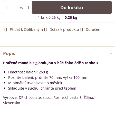
Do košíku
ks
1
ks
x 0.26 kg =
0.26
kg
Přidat k Oblíbeným
Dotaz k produktu
Doručení
Popis
Pražené mandle s giandujou v bílé čokoládě s tonkou
Hmotnost balení: 260 g
Rozměr balení: průměr 70 mm, výška 100 mm
Minimální trvanlivost: 8 měsíců
Skladujte v suchu, chraňte před teplem
Výrobce: DP chocolate, s.r.o., Rosinská cesta 8, Žilina,
Slovensko