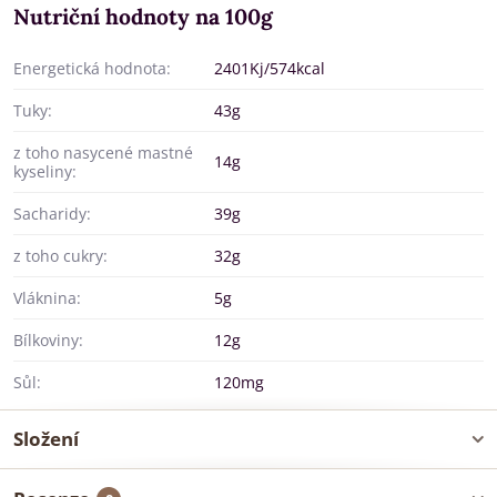
Nutriční hodnoty na 100g
Energetická hodnota:
2401Kj/574kcal
Tuky:
43g
z toho nasycené mastné
14g
kyseliny:
Sacharidy:
39g
z toho cukry:
32g
Vláknina:
5g
Bílkoviny:
12g
Sůl:
120mg
Složení