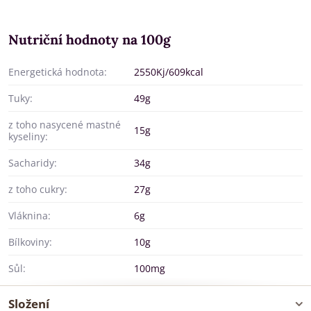
Nutriční hodnoty na 100g
Energetická hodnota:
2550Kj/609kcal
Tuky:
49g
z toho nasycené mastné
15g
kyseliny:
Sacharidy:
34g
z toho cukry:
27g
Vláknina:
6g
Bílkoviny:
10g
Sůl:
100mg
Složení