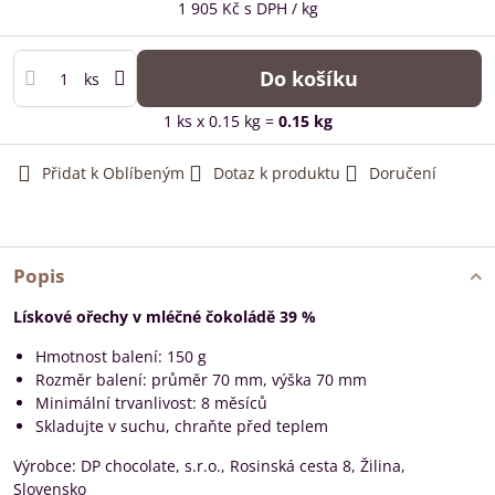
1 905 Kč
s DPH
/ kg
Do košíku
ks
1
ks
x 0.15 kg =
0.15
kg
Přidat k Oblíbeným
Dotaz k produktu
Doručení
Popis
Lískové ořechy v mléčné čokoládě 39 %
Hmotnost balení: 150 g
Rozměr balení: průměr 70 mm, výška 70 mm
Minimální trvanlivost: 8 měsíců
Skladujte v suchu, chraňte před teplem
Výrobce: DP chocolate, s.r.o., Rosinská cesta 8, Žilina,
Slovensko