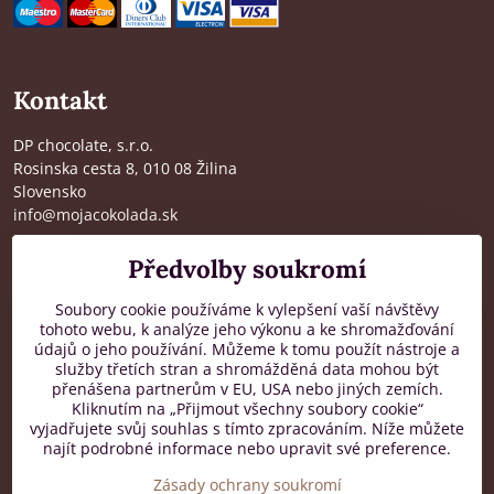
Kontakt
DP chocolate, s.r.o.
Rosinska cesta 8, 010 08 Žilina
Slovensko
info@mojacokolada.sk
Kompletní údaje zde
>
Předvolby soukromí
O nás
|
Kde nás najdete
Soubory cookie používáme k vylepšení vaší návštěvy
tohoto webu, k analýze jeho výkonu a ke shromažďování
údajů o jeho používání. Můžeme k tomu použít nástroje a
Zákaznická podpora
služby třetích stran a shromážděná data mohou být
přenášena partnerům v EU, USA nebo jiných zemích.
od 8:00 do 16:00, PO-PÁ
Kliknutím na „Přijmout všechny soubory cookie“
vyjadřujete svůj souhlas s tímto zpracováním. Níže můžete
+421 917 436 795
najít podrobné informace nebo upravit své preference.
Zásady ochrany soukromí
Facebook