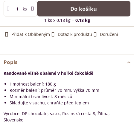
Do košíku
ks
1
ks
x 0.18 kg =
0.18
kg
Přidat k Oblíbeným
Dotaz k produktu
Doručení
Popis
Kandované višně obalené v hořké čokoládě
Hmotnost balení: 180 g
Rozměr balení: průměr 70 mm, výška 70 mm
Minimální trvanlivost: 8 měsíců
Skladujte v suchu, chraňte před teplem
Výrobce: DP chocolate, s.r.o., Rosinská cesta 8, Žilina,
Slovensko