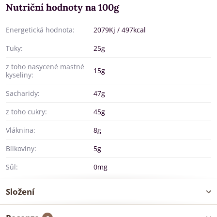
Nutriční hodnoty na 100g
Energetická hodnota:
2079Kj / 497kcal
Tuky:
25g
z toho nasycené mastné
15g
kyseliny:
Sacharidy:
47g
z toho cukry:
45g
Vláknina:
8g
Bílkoviny:
5g
Sůl:
0mg
Složení