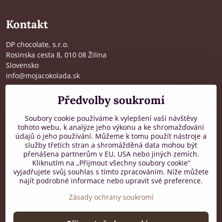
Kontakt
DP chocolate, s.r.o.
Rosinska cesta 8, 010 08 Žilina
Slovensko
info@mojacokolada.sk
Kompletní údaje zde
>
Předvolby soukromí
O nás
|
Kde nás najdete
Soubory cookie používáme k vylepšení vaší návštěvy
tohoto webu, k analýze jeho výkonu a ke shromažďování
údajů o jeho používání. Můžeme k tomu použít nástroje a
Zákaznická podpora
služby třetích stran a shromážděná data mohou být
přenášena partnerům v EU, USA nebo jiných zemích.
od 8:00 do 16:00, PO-PÁ
Kliknutím na „Přijmout všechny soubory cookie“
vyjadřujete svůj souhlas s tímto zpracováním. Níže můžete
+421 917 436 795
najít podrobné informace nebo upravit své preference.
Zásady ochrany soukromí
Facebook