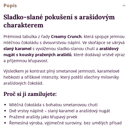
Popis
Sladko-slané pokušení s arašídovým
charakterem
Prémiová tabulka z řady
Creamy Crunch
, která spojuje jemnou
mléčnou čokoládu s dvouvrstvou náplní. Ve skořápce se ukrývá
slaný karamel
s vyváženou sladko-slanou chutí a
arašídový
nugát s kousky pražených arašídů
, které dodávají vrstvě výraz
a příjemnou křupavost.
Výsledkem je kontrast plný smetanové jemnosti, karamelové
hebkosti a oříškové intenzity, který potěší všechny milovníky
arašídových čokolád.
Proč si ji zamilujete:
Mléčná čokoláda s bohatou smetanovou chutí
Dvě vrstvy náplně – slaný karamel a arašídový nugát
Pražené arašídy jako křupavý prvek
Řemeslná výroba, výjimečné suroviny, bez umělých přísad