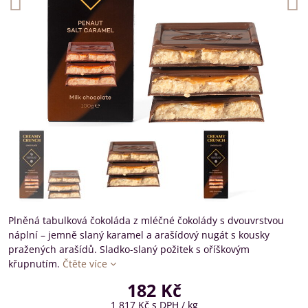
Plněná tabulková čokoláda z mléčné čokolády s dvouvrstvou
náplní – jemně slaný karamel a arašídový nugát s kousky
pražených arašídů. Sladko-slaný požitek s oříškovým
křupnutím.
Čtěte více
182 Kč
1 817 Kč
s DPH
/ kg