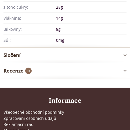
z toho cukry:
28g
Vláknina:
14g
Bílkoviny:
8g
Sůl:
0mg
Složení
Recenze
0
Informace
Všeobecné obchodní podmínky
Zpracování osobních údajů
Reklamační řád