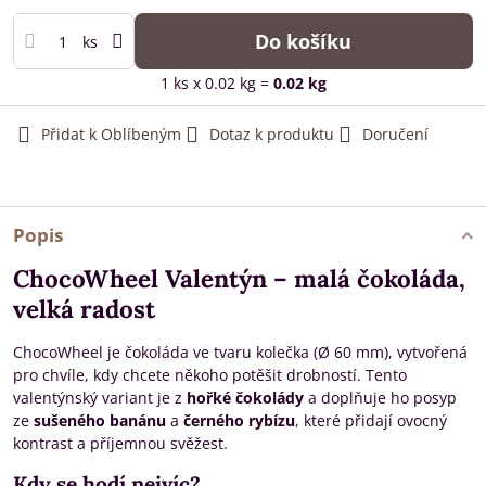
Do košíku
ks
1
ks
x 0.02 kg =
0.02
kg
Přidat k Oblíbeným
Dotaz k produktu
Doručení
Popis
ChocoWheel Valentýn – malá čokoláda,
velká radost
ChocoWheel je čokoláda ve tvaru kolečka (Ø 60 mm), vytvořená
pro chvíle, kdy chcete někoho potěšit drobností. Tento
valentýnský variant je z
hořké čokolády
a doplňuje ho posyp
ze
sušeného banánu
a
černého rybízu
, které přidají ovocný
kontrast a příjemnou svěžest.
Kdy se hodí nejvíc?