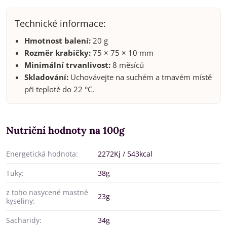
Technické informace:
Hmotnost balení:
20 g
Rozměr krabičky:
75 × 75 × 10 mm
Minimální trvanlivost:
8 měsíců
Skladování:
Uchovávejte na suchém a tmavém místě
při teplotě do 22 °C.
Nutriční hodnoty na 100g
Energetická hodnota:
2272Kj / 543kcal
Tuky:
38g
z toho nasycené mastné
23g
kyseliny:
Sacharidy:
34g