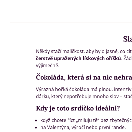
Sl
Někdy stačí maličkost, aby bylo jasné, co c
čerstvě upražených lískových oříšků
. Žá
výjimečně.
Čokoláda, která si na nic nehra
Výrazná hořká čokoláda má plnou, intenzivní
dárku, který nepotřebuje mnoho slov – stačí
Kdy je toto srdíčko ideální?
když chcete říct „miluju tě“ bez zbytečnýc
na Valentýna, výročí nebo první rande,