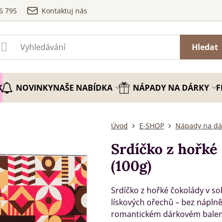
6 795
Kontaktuj nás
Hledat
K
NOVINKY
NAŠE NABÍDKA
NÁPADY NA DÁRKY
F
Úvod
E-SHOP
Nápady na dá
Srdíčko z hořké
(100g)
Srdíčko z hořké čokolády v s
lískových ořechů – bez náplně
romantickém dárkovém balen