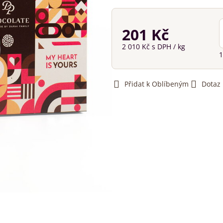
201 Kč
2 010 Kč
s DPH
/ kg
1
Přidat k Oblíbeným
Dotaz