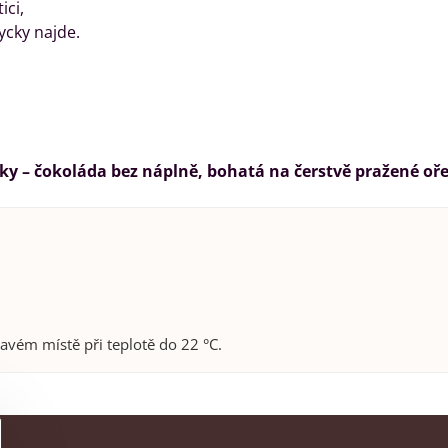
ici,
ycky najde.
šky – čokoláda bez náplně, bohatá na čerstvě pražené oř
vém místě při teplotě do 22 °C.