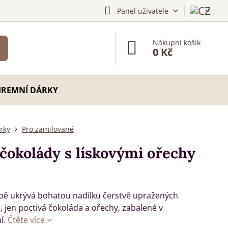
Panel uživatele
Nákupní košík
0 Kč
IREMNÍ DÁRKY
rky
Pro zamilované
 čokolády s lískovými ořechy
obě ukrývá bohatou nadílku čerstvě upražených
, jen poctivá čokoláda a ořechy, zabalené v
í.
Čtěte více