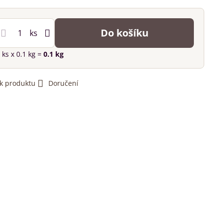
Do košíku
ks
ks
x 0.1 kg =
0.1
kg
 k produktu
Doručení