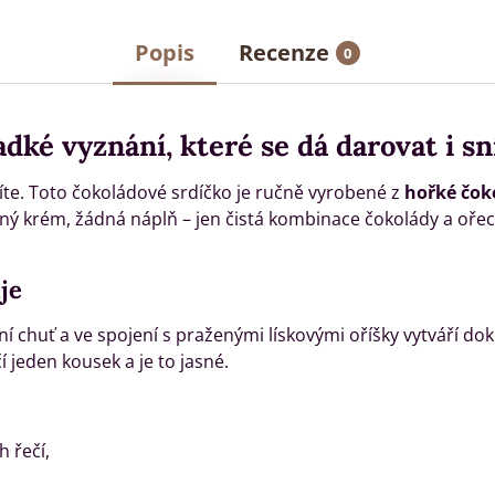
Popis
Recenze
0
adké vyznání, které se dá darovat i sn
ítíte. Toto čokoládové srdíčko je ručně vyrobené z
hořké čok
dný krém, žádná náplň – jen čistá kombinace čokolády a oře
je
 chuť a ve spojení s praženými lískovými oříšky vytváří dok
 jeden kousek a je to jasné.
h řečí,