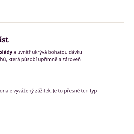
íst
olády
a uvnitř ukrývá bohatou dávku
chů, která působí upřímně a zároveň
onale vyvážený zážitek. Je to přesně ten typ