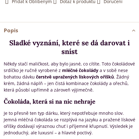
Přidat k Oblíbeným
Dotaz k produktu
Doručení
Popis
Sladké vyznání, které se dá darovat i
sníst
Někdy stačí maličkost, aby bylo jasné, co cítíte. Toto čokoládové
srdíčko je ručně vyrobené z
mléčné čokolády
a v sobě nese
bohatou dávku
čerstvě upražených lískových oříšků
. Žádný
krém, žádná náplň – jen čistá kombinace čokolády a ořechů,
která působí upřímně a zároveň výjimečně.
Čokoláda, která si na nic nehraje
Je to přesně ten typ dárku, který nepotřebuje mnoho slov.
Jemná mléčná čokoláda se rozplývá na jazyku a pražené lískové
oříšky dodávají výraznou chuť i příjemné křupnutí. Výsledek je
jednoduchý, ale luxusní – a hlavně poctivý.