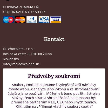
DOPRAVA ZDARMA PŘI
OBJEDNÁVCE NAD 1500 Kč
Kontakt
DP chocolate, s.r.o.
Rosinska cesta 8, 010 08 Žilina
Slovensko
info@mojacokolada.sk
Kompletní údaje zde
>
Předvolby soukromí
O nás
|
Kde nás najdete
Soubory cookie používáme k vylepšení vaší návštěvy
tohoto webu, k analýze jeho výkonu a ke shromažďování
údajů o jeho používání. Můžeme k tomu použít nástroje a
Zákaznická podpora
služby třetích stran a shromážděná data mohou být
přenášena partnerům v EU, USA nebo jiných zemích.
od 8:00 do 16:00, PO-PÁ
Kliknutím na „Přijmout všechny soubory cookie“