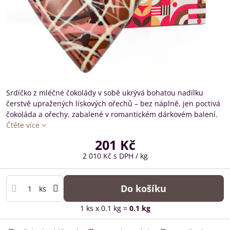
Srdíčko z mléčné čokolády v sobě ukrývá bohatou nadílku
čerstvě upražených lískových ořechů – bez náplně, jen poctivá
čokoláda a ořechy, zabalené v romantickém dárkovém balení.
Čtěte více
201 Kč
2 010 Kč
s DPH
/ kg
Do košíku
ks
1
ks
x 0.1 kg =
0.1
kg