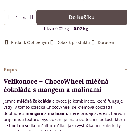
Do košíku
ks
1
ks
x 0.02 kg =
0.02
kg
Přidat k Oblíbeným
Dotaz k produktu
Doručení
Popis
Velikonoce – ChocoWheel mléčná
čokoláda s mangem a malinami
Jemná
mléčná čokoláda
a ovoce je kombinace, která funguje
vždy. V tomto kolečku ChocoWheel se krémová čokoláda
doplňuje s
mangem
a
malinami
, které přidají svěžest, barvu i
příjemnou texturu. Výsledkem je malá sváteční sladkost, která
se hodí do velikonočního košíku, jako výslužka pro koledníky