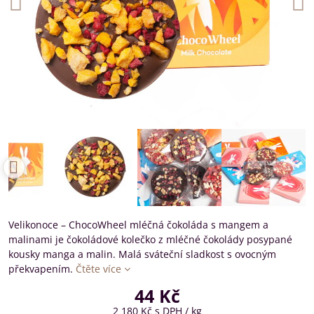
Velikonoce – ChocoWheel mléčná čokoláda s mangem a
malinami je čokoládové kolečko z mléčné čokolády posypané
kousky manga a malin. Malá sváteční sladkost s ovocným
překvapením.
Čtěte více
44 Kč
2 180 Kč
s DPH
/ kg