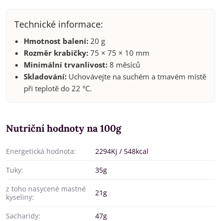
Technické informace:
Hmotnost balení:
20 g
Rozměr krabičky:
75 × 75 × 10 mm
Minimální trvanlivost:
8 měsíců
Skladování:
Uchovávejte na suchém a tmavém místě
při teplotě do 22 °C.
Nutriční hodnoty na 100g
Energetická hodnota:
2294Kj / 548kcal
Tuky:
35g
z toho nasycené mastné
21g
kyseliny:
Sacharidy:
47g