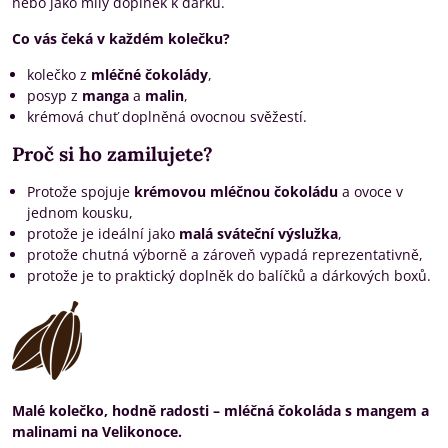
nebo jako milý doplněk k dárku.
Co vás čeká v každém kolečku?
kolečko z
mléčné čokolády
,
posyp z
manga
a
malin
,
krémová chuť doplněná ovocnou svěžestí.
Proč si ho zamilujete?
Protože spojuje
krémovou mléčnou čokoládu
a ovoce v
jednom kousku,
protože je ideální jako
malá sváteční výslužka
,
protože chutná výborně a zároveň vypadá reprezentativně,
protože je to praktický doplněk do balíčků a dárkových boxů.
Malé kolečko, hodně radosti – mléčná čokoláda s mangem a
malinami na Velikonoce.