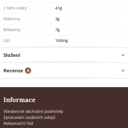
z toho cukry:
41g
Vláknina:
3g
Bílkoviny:
7g
Sůl:
160mg
Složení
Recenze
0
Informace
Všeobecné obchodní podmínky
Zpracování osobních údajů
Reklamační řád