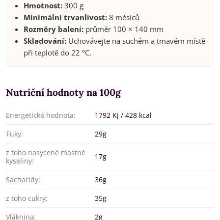
Hmotnost:
300 g
Minimální trvanlivost:
8 měsíců
Rozměry balení:
průměr 100 × 140 mm
Skladování:
Uchovávejte na suchém a tmavém místě
při teplotě do 22 °C.
Nutriční hodnoty na 100g
Energetická hodnota:
1792 Kj / 428 kcal
Tuky:
29g
z toho nasycené mastné
17g
kyseliny:
Sacharidy:
36g
z toho cukry:
35g
Vláknina:
2g