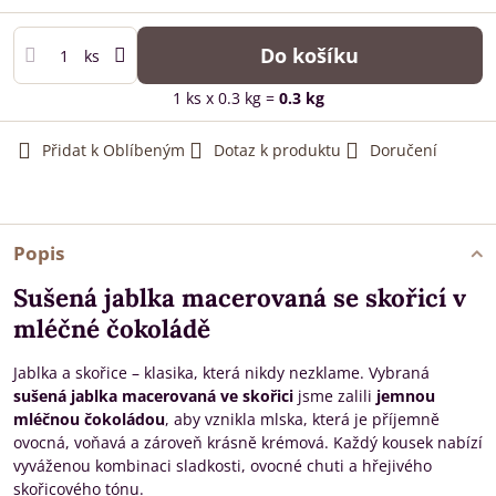
Do košíku
ks
1
ks
x 0.3 kg =
0.3
kg
Přidat k Oblíbeným
Dotaz k produktu
Doručení
Popis
Sušená jablka macerovaná se skořicí v
mléčné čokoládě
Jablka a skořice – klasika, která nikdy nezklame. Vybraná
sušená jablka macerovaná ve skořici
jsme zalili
jemnou
mléčnou čokoládou
, aby vznikla mlska, která je příjemně
ovocná, voňavá a zároveň krásně krémová. Každý kousek nabízí
vyváženou kombinaci sladkosti, ovocné chuti a hřejivého
skořicového tónu.