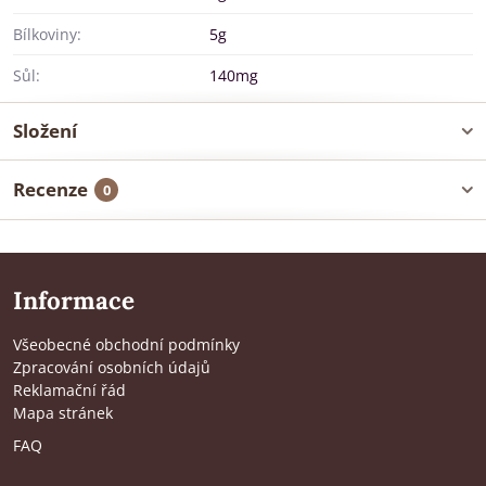
Bílkoviny:
5g
Sůl:
140mg
Složení
Recenze
0
Informace
Všeobecné obchodní podmínky
Zpracování osobních údajů
Reklamační řád
Mapa stránek
FAQ