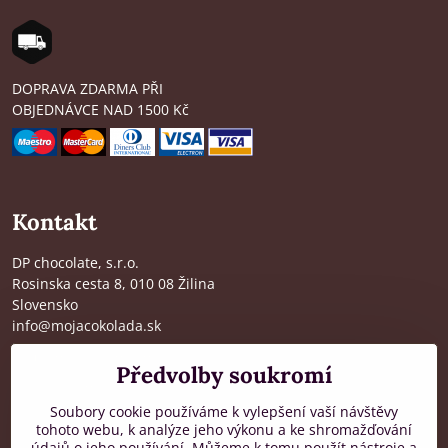
DOPRAVA ZDARMA PŘI
OBJEDNÁVCE NAD 1500 Kč
Kontakt
DP chocolate, s.r.o.
Rosinska cesta 8, 010 08 Žilina
Slovensko
info@mojacokolada.sk
Kompletní údaje zde
>
Předvolby soukromí
O nás
|
Kde nás najdete
Soubory cookie používáme k vylepšení vaší návštěvy
tohoto webu, k analýze jeho výkonu a ke shromažďování
údajů o jeho používání. Můžeme k tomu použít nástroje a