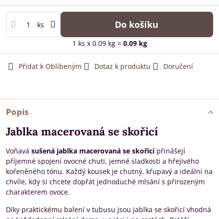
Do košíku
ks
1
ks
x 0.09 kg =
0.09
kg
Přidat k Oblíbeným
Dotaz k produktu
Doručení
Popis
Jablka macerovaná se skořicí
Voňavá
sušená jablka macerovaná se skořicí
přinášejí
příjemné spojení ovocné chuti, jemné sladkosti a hřejivého
kořeněného tónu. Každý kousek je chutný, křupavý a ideální na
chvíle, kdy si chcete dopřát jednoduché mlsání s přirozeným
charakterem ovoce.
Díky praktickému balení v tubusu jsou jablka se skořicí vhodná