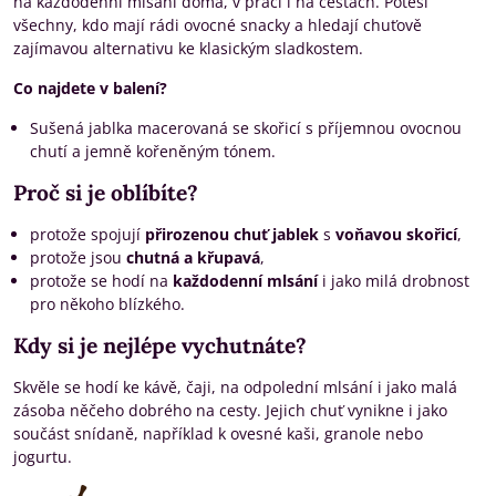
na každodenní mlsání doma, v práci i na cestách. Potěší
všechny, kdo mají rádi ovocné snacky a hledají chuťově
zajímavou alternativu ke klasickým sladkostem.
Co najdete v balení?
Sušená jablka macerovaná se skořicí s příjemnou ovocnou
chutí a jemně kořeněným tónem.
Proč si je oblíbíte?
protože spojují
přirozenou chuť jablek
s
voňavou skořicí
,
protože jsou
chutná a křupavá
,
protože se hodí na
každodenní mlsání
i jako milá drobnost
pro někoho blízkého.
Kdy si je nejlépe vychutnáte?
Skvěle se hodí ke kávě, čaji, na odpolední mlsání i jako malá
zásoba něčeho dobrého na cesty. Jejich chuť vynikne i jako
součást snídaně, například k ovesné kaši, granole nebo
jogurtu.