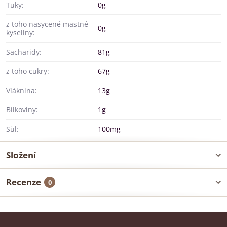
Tuky:
0g
z toho nasycené mastné
0g
kyseliny:
Sacharidy:
81g
z toho cukry:
67g
Vláknina:
13g
Bílkoviny:
1g
Sůl:
100mg
Složení
Recenze
0