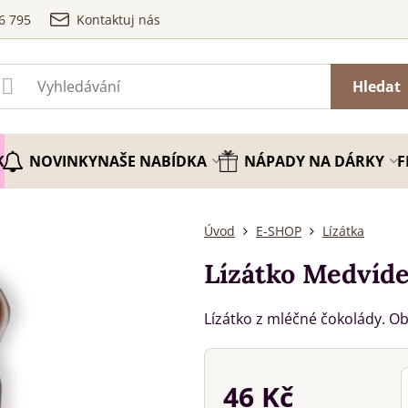
6 795
Kontaktuj nás
Hledat
K
NOVINKY
NAŠE NABÍDKA
NÁPADY NA DÁRKY
F
Úvod
E-SHOP
Lízátka
Lízátko Medvíde
Lízátko z mléčné čokolády. O
46 Kč