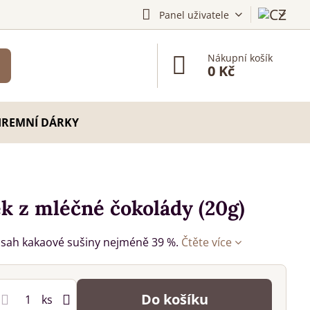
Panel uživatele
Nákupní košík
0 Kč
IREMNÍ DÁRKY
k z mléčné čokolády (20g)
bsah kakaové sušiny nejméně 39 %.
Čtěte více
Do košíku
ks