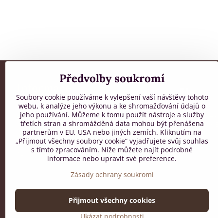
Předvolby soukromí
Informace
Soubory cookie používáme k vylepšení vaší návštěvy tohoto
webu, k analýze jeho výkonu a ke shromažďování údajů o
Všeobecné obchodní podmínky
DOPRAVA ZD
jeho používání. Můžeme k tomu použít nástroje a služby
Zpracování osobních údajů
třetích stran a shromážděná data mohou být přenášena
OBJEDNÁVCE
Reklamační řád
partnerům v EU, USA nebo jiných zemích. Kliknutím na
Mapa stránek
„Přijmout všechny soubory cookie“ vyjadřujete svůj souhlas
s tímto zpracováním. Níže můžete najít podrobné
FAQ
informace nebo upravit své preference.
Zásady ochrany soukromí
Přijmout všechny cookies
Ukázat podrobnosti