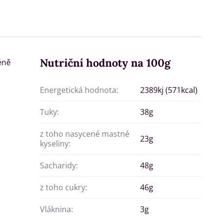
Nutriční hodnoty na 100g
éně
Energetická hodnota:
2389kj (571kcal)
Tuky:
38g
z toho nasycené mastné
23g
kyseliny:
Sacharidy:
48g
z toho cukry:
46g
Vláknina:
3g