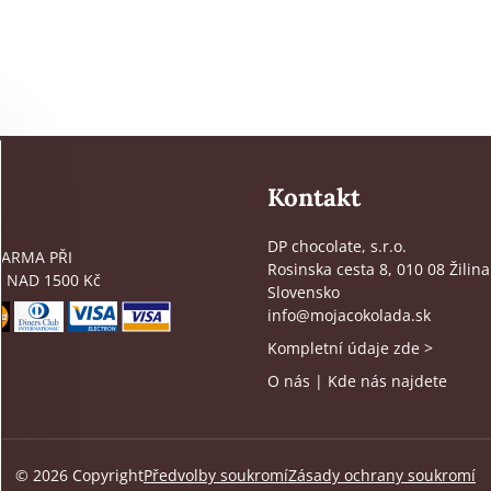
Kontakt
DP chocolate, s.r.o.
ARMA PŘI
Rosinska cesta 8, 010 08 Žilina
 NAD 1500 Kč
Slovensko
info@mojacokolada.sk
Kompletní údaje zde
>
O nás
|
Kde nás najdete
©
2026
Copyright
Předvolby soukromí
Zásady ochrany soukromí