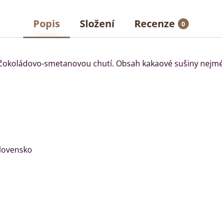
Popis
Složení
Recenze
0
 čokoládovo-smetanovou chutí. Obsah kakaové sušiny nejm
Slovensko