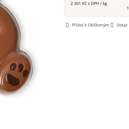
2 301 Kč
s DPH
/ kg
1
Přidat k Oblíbeným
Dotaz