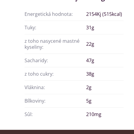
Energetická hodnota:
2154Kj (515kcal)
Tuky:
31g
z toho nasycené mastné
22g
kyseliny:
Sacharidy:
47g
z toho cukry:
38g
Vláknina:
2g
Bílkoviny:
5g
Sůl:
210mg