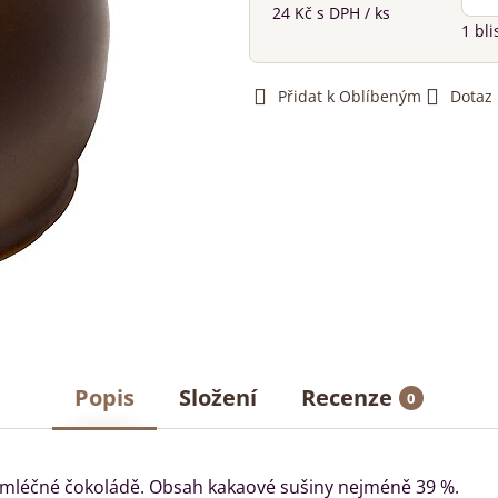
24 Kč
s DPH
/ ks
1
bli
Přidat k Oblíbeným
Dotaz
Popis
Složení
Recenze
0
mléčné čokoládě. Obsah kakaové sušiny nejméně 39 %.