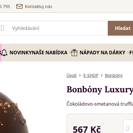
6 795
Kontaktuj nás
Hledat
K
NOVINKY
NAŠE NABÍDKA
NÁPADY NA DÁRKY
F
Úvod
E-SHOP
Bonbóny
Bonbóny Luxury 
Čokoládovo-smetanová truffl
567 Kč