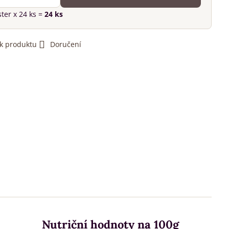
ster
x 24 ks =
24
ks
 k produktu
Doručení
Nutriční hodnoty na 100g