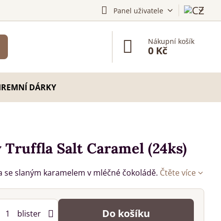
Panel uživatele
Nákupní košík
0 Kč
IREMNÍ DÁRKY
Truffla Salt Caramel (24ks)
a se slaným karamelem v mléčné čokoládě.
Čtěte více
Do košíku
blister