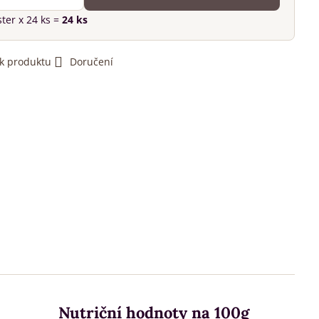
ster
x 24 ks =
24
ks
 k produktu
Doručení
Nutriční hodnoty na 100g