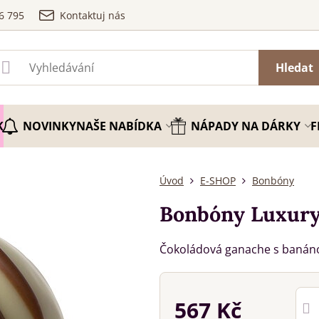
6 795
Kontaktuj nás
Hledat
K
NOVINKY
NAŠE NABÍDKA
NÁPADY NA DÁRKY
F
Úvod
E-SHOP
Bonbóny
Bonbóny Luxury 
Čokoládová ganache s banáno
567 Kč