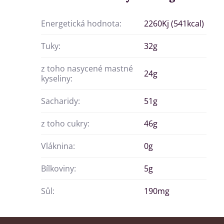
Energetická hodnota:
2260Kj (541kcal)
Tuky:
32g
z toho nasycené mastné
24g
kyseliny:
Sacharidy:
51g
z toho cukry:
46g
Vláknina:
0g
Bílkoviny:
5g
Sůl:
190mg