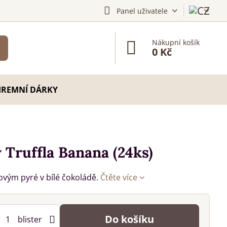
Panel uživatele
Nákupní košík
0 Kč
IREMNÍ DÁRKY
Truffla Banana (24ks)
vým pyré v bílé čokoládě.
Čtěte více
Do košíku
blister