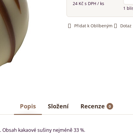
24 Kč
s DPH
/ ks
1
bli
Přidat k Oblíbeným
Dotaz
Popis
Složení
Recenze
0
. Obsah kakaové sušiny nejméně 33 %.