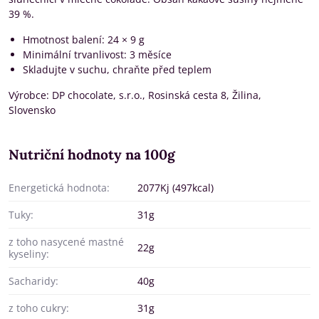
39 %.
Hmotnost balení: 24 × 9 g
Minimální trvanlivost: 3 měsíce
Skladujte v suchu, chraňte před teplem
Výrobce: DP chocolate, s.r.o., Rosinská cesta 8, Žilina,
Slovensko
Nutriční hodnoty na 100g
Energetická hodnota:
2077Kj (497kcal)
Tuky:
31g
z toho nasycené mastné
22g
kyseliny:
Sacharidy:
40g
z toho cukry:
31g