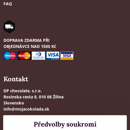
FAQ
DOPRAVA ZDARMA PŘI
OBJEDNÁVCE NAD 1500 Kč
Kontakt
DP chocolate, s.r.o.
Rosinska cesta 8, 010 08 Žilina
Slovensko
info@mojacokolada.sk
Kompletní údaje zde
>
Předvolby soukromí
O nás
|
Kde nás najdete