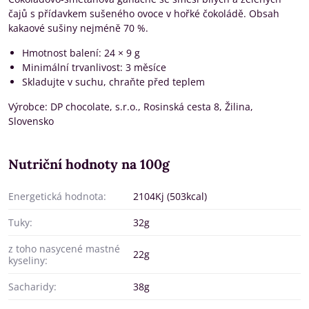
čajů s přídavkem sušeného ovoce v hořké čokoládě. Obsah
kakaové sušiny nejméně 70 %.
Hmotnost balení: 24 × 9 g
Minimální trvanlivost: 3 měsíce
Skladujte v suchu, chraňte před teplem
Výrobce: DP chocolate, s.r.o., Rosinská cesta 8, Žilina,
Slovensko
Nutriční hodnoty na 100g
Energetická hodnota:
2104Kj (503kcal)
Tuky:
32g
z toho nasycené mastné
22g
kyseliny:
Sacharidy:
38g