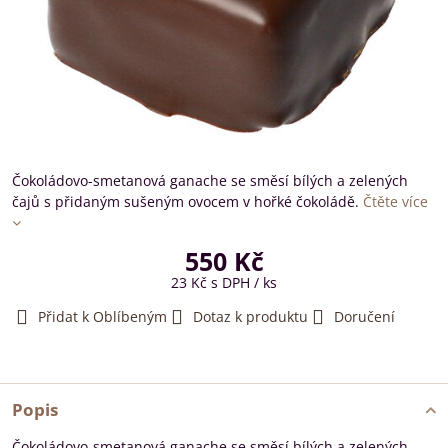
Čokoládovo-smetanová ganache se směsí bílých a zelených
čajů s přidaným sušeným ovocem v hořké čokoládě.
Čtěte více
550 Kč
23 Kč
s DPH
/ ks
Přidat k Oblíbeným
Dotaz k produktu
Doručení
Popis
Čokoládovo-smetanová ganache se směsí bílých a zelených