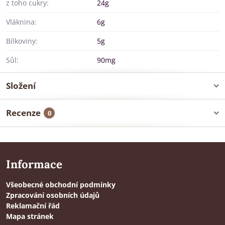
z toho cukry:
24g
Vláknina:
6g
Bílkoviny:
5g
Sůl:
90mg
Složení
Recenze
0
Informace
Všeobecné obchodní podmínky
Zpracování osobních údajů
Reklamační řád
Mapa stránek