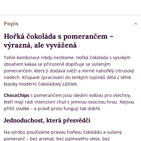
Popis
Hořká čokoláda s pomerančem –
výrazná, ale vyvážená
Tahle kombinace nikdy nezklame. Hořká čokoláda s vysokým
obsahem kakaa se přirozeně doplňuje se sušeným
pomerančem, který jí dodává svěží a mírně nahořklý citrusový
nádech. Křupavé zpracování do tenkých lupínků dělá z téhle
klasiky moderní čokoládový zážitek.
ChocoChips
s pomerančem jsou ideální volbou pro všechny,
kteří mají rádi intenzivní chuť s jemnou ovocnou hrou. Nejsou
příliš sladké – a právě proto fungují tak dobře.
Jednoduchost, která přesvědčí
Na výrobu používáme pravou hořkou čokoládu a sušený
pomeranč – bez aromat, bez palmového oleje, bez