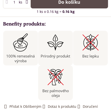
Do košíku
ks
1
ks
x 0.16 kg =
0.16
kg
Benefity produktu:
100% remeselná
Prírodný produkt
Bez lepku
výroba
Bez palmového
oleja
Přidat k Oblíbeným
Dotaz k produktu
Doručení