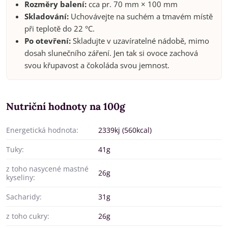
Rozměry balení:
cca pr. 70 mm × 100 mm
Skladování:
Uchovávejte na suchém a tmavém místě
při teplotě do 22 °C.
Po otevření:
Skladujte v uzavíratelné nádobě, mimo
dosah slunečního záření. Jen tak si ovoce zachová
svou křupavost a čokoláda svou jemnost.
Nutriční hodnoty na 100g
Energetická hodnota:
2339kj (560kcal)
Tuky:
41g
z toho nasycené mastné
26g
kyseliny:
Sacharidy:
31g
z toho cukry:
26g