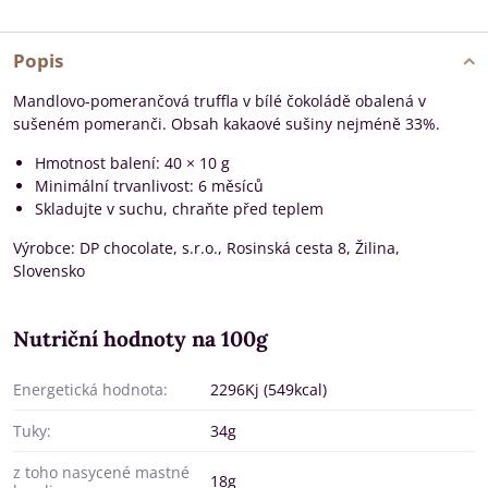
Popis
Mandlovo-pomerančová truffla v bílé čokoládě obalená v
sušeném pomeranči. Obsah kakaové sušiny nejméně 33%.
Hmotnost balení: 40 × 10 g
Minimální trvanlivost: 6 měsíců
Skladujte v suchu, chraňte před teplem
Výrobce: DP chocolate, s.r.o., Rosinská cesta 8, Žilina,
Slovensko
Nutriční hodnoty na 100g
Energetická hodnota:
2296Kj (549kcal)
Tuky:
34g
z toho nasycené mastné
18g