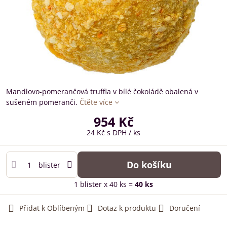
Mandlovo-pomerančová truffla v bílé čokoládě obalená v
sušeném pomeranči.
Čtěte více
954 Kč
24 Kč
s DPH
/ ks
Do košíku
blister
1
blister
x 40 ks =
40
ks
Přidat k Oblíbeným
Dotaz k produktu
Doručení