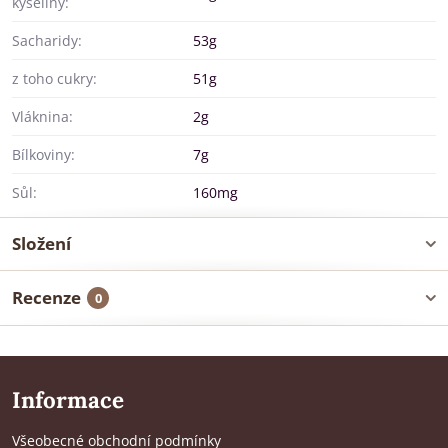
kyseliny:
Sacharidy:
53g
z toho cukry:
51g
Vláknina:
2g
Bílkoviny:
7g
Sůl:
160mg
Složení
Recenze
0
Informace
Všeobecné obchodní podmínky