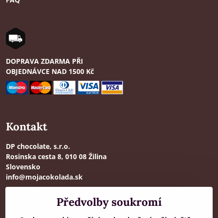
DOPRAVA ZDARMA PŘI
OBJEDNÁVCE NAD 1500 Kč
Kontakt
DP chocolate, s.r.o.
Rosinska cesta 8, 010 08 Žilina
Slovensko
info@mojacokolada.sk
Kompletní údaje zde
>
Předvolby soukromí
O nás
|
Kde nás najdete