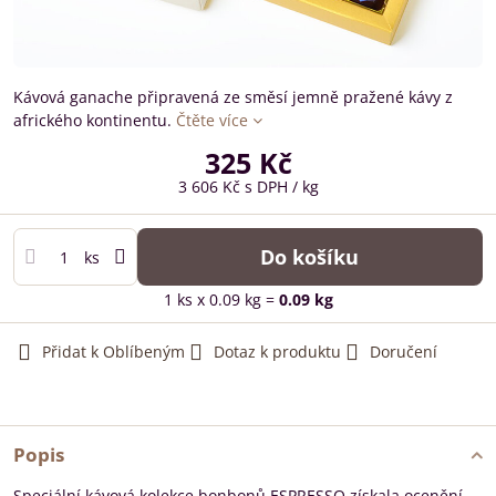
Kávová ganache připravená ze směsí jemně pražené kávy z
afrického kontinentu.
Čtěte více
325 Kč
3 606 Kč
s DPH
/ kg
Do košíku
ks
1
ks
x 0.09 kg =
0.09
kg
Přidat k Oblíbeným
Dotaz k produktu
Doručení
Popis
Speciální kávová kolekce bonbonů ESPRESSO získala ocenění