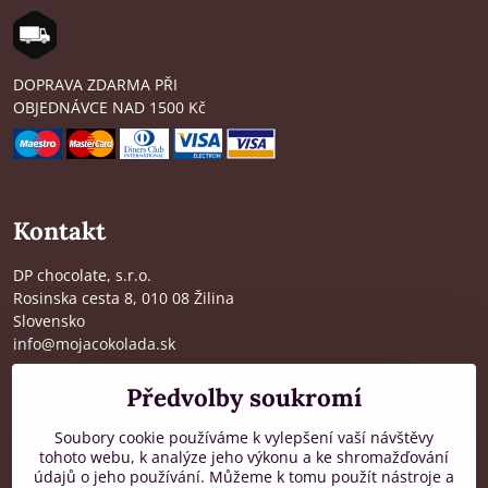
DOPRAVA ZDARMA PŘI
OBJEDNÁVCE NAD 1500 Kč
Kontakt
DP chocolate, s.r.o.
Rosinska cesta 8, 010 08 Žilina
Slovensko
info@mojacokolada.sk
Kompletní údaje zde
>
Předvolby soukromí
O nás
|
Kde nás najdete
Soubory cookie používáme k vylepšení vaší návštěvy
tohoto webu, k analýze jeho výkonu a ke shromažďování
údajů o jeho používání. Můžeme k tomu použít nástroje a
Zákaznická podpora