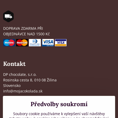
DOPRAVA ZDARMA PŘI
OBJEDNÁVCE NAD 1500 Kč
Kontakt
DP chocolate, s.r.o.
Rosinska cesta 8, 010 08 Žilina
Slovensko
info@mojacokolada.sk
Kompletní údaje zde
>
Předvolby soukromí
O nás
|
Kde nás najdete
Soubory cookie používáme k vylepšení vaší návštěvy