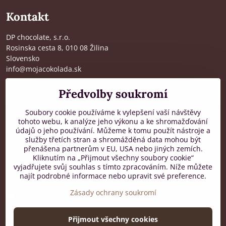
Kontakt
DP chocolate, s.r.o.
Rosinska cesta 8, 010 08 Žilina
Slovensko
info@mojacokolada.sk
Kompletní údaje zde
>
Předvolby soukromí
O nás
|
Kde nás najdete
Soubory cookie používáme k vylepšení vaší návštěvy
tohoto webu, k analýze jeho výkonu a ke shromažďování
údajů o jeho používání. Můžeme k tomu použít nástroje a
Zákaznická podpora
služby třetích stran a shromážděná data mohou být
přenášena partnerům v EU, USA nebo jiných zemích.
od 8:00 do 16:00, PO-PÁ
Kliknutím na „Přijmout všechny soubory cookie“
vyjadřujete svůj souhlas s tímto zpracováním. Níže můžete
+421 917 436 795
najít podrobné informace nebo upravit své preference.
Zásady ochrany soukromí
Facebook
Přijmout všechny cookies